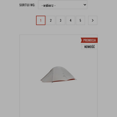
SORTUJ WG:
1
2
3
4
5