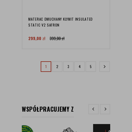
MATERAC DMUCHANY KLYMIT INSULATED
STATIC V2 SAFRON
299,00
zł
399,00
zł
1
2
3
4
5
WSPÓŁPRACUJEMY Z