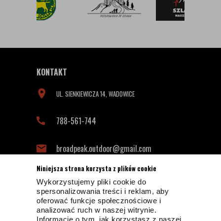
KONTAKT
UL. SIENKIEWICZA 14, WADOWICE
788-561-744
broadpeak.outdoor@gmail.com
Niniejsza strona korzysta z plików cookie
Wykorzystujemy pliki cookie do
INFORMACJE KONTAKTOWE
spersonalizowania treści i reklam, aby
oferować funkcje społecznościowe i
analizować ruch w naszej witrynie.
Informacje o tym, jak korzystasz z naszej