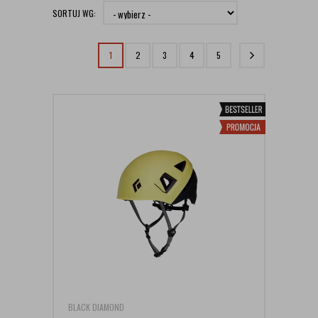
SORTUJ WG:
1
2
3
4
5
BLACK DIAMOND