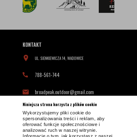
KONTAKT
UL. SIENKIEWICZA 14, WADOWICE
788-561-744
broadpeak.outdoor@gmail.com
Niniejsza strona korzysta z plików cookie
Wykorzystujemy pliki cookie do
INFORMACJE KONTAKTOWE
spersonalizowania treści i reklam, aby
oferować funkcje społecznościowe i
analizować ruch w naszej witrynie.
Informacje o tym, jak korzystasz z naszej