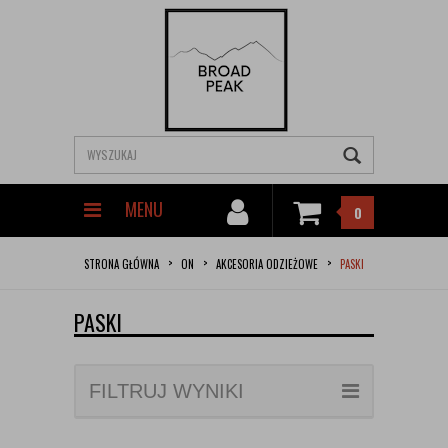
MENU
0
STRONA GŁÓWNA
ON
AKCESORIA ODZIEŻOWE
PASKI
PASKI
FILTRUJ WYNIKI