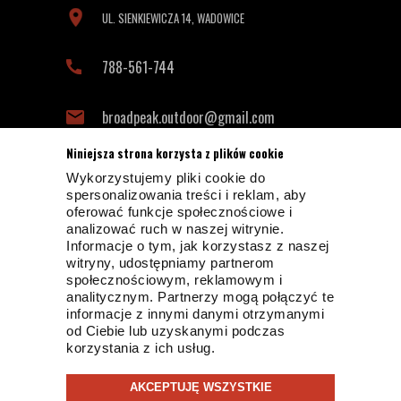
UL. SIENKIEWICZA 14, WADOWICE
788-561-744
broadpeak.outdoor@gmail.com
Niniejsza strona korzysta z plików cookie
Wykorzystujemy pliki cookie do
INFORMACJE KONTAKTOWE
spersonalizowania treści i reklam, aby
oferować funkcje społecznościowe i
analizować ruch w naszej witrynie.
Informacje o tym, jak korzystasz z naszej
witryny, udostępniamy partnerom
społecznościowym, reklamowym i
analitycznym. Partnerzy mogą połączyć te
informacje z innymi danymi otrzymanymi
od Ciebie lub uzyskanymi podczas
© 2019 BROADPEAK OUTDOOR
korzystania z ich usług.
PROJEKT I OPROGRAMOWANIE SKLEPU:
EBEXO
AKCEPTUJĘ WSZYSTKIE