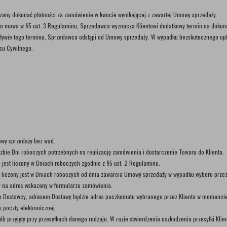
iązany dokonać płatności za zamówienie w kwocie wynikającej z zawartej Umowy sprzedaży.
órym mowa w §5 ust. 3 Regulaminu, Sprzedawca wyznacza Klientowi dodatkowy termin na dokona
upływie tego terminu, Sprzedawca odstąpi od Umowy sprzedaży. W wypadku bezskutecznego up
su Cywilnego.
wy sprzedaży bez wad.
zbie Dni roboczych potrzebnych na realizację zamówienia i dostarczenie Towaru do Klienta.
 jest liczony w Dniach roboczych zgodnie z §5 ust. 2 Regulaminu.
 liczony jest w Dniach roboczych od dnia zawarcia Umowy sprzedaży w wypadku wyboru przez 
y na adres wskazany w formularzu zamówienia.
ako Dostawcy, adresem Dostawy będzie adres paczkomatu wybranego przez Klienta w momencie
s poczty elektronicznej.
osób przyjęty przy przesyłkach danego rodzaju. W razie stwierdzenia uszkodzenia przesyłki K