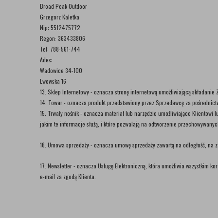
Broad Peak Outdoor
Grzegorz Kaletka
Nip: 5512475772
Regon: 363433806
Tel: 788-561-744
Ades:
Wadowice 34-100
Lwowska 16
13. Sklep Internetowy - oznacza stronę internetową umożliwiającą składani
14. Towar - oznacza produkt przedstawiony przez Sprzedawcę za pośredni
15. Trwały nośnik - oznacza materiał lub narzędzie umożliwiające Klientowi
jakim te informacje służą, i które pozwalają na odtworzenie przechowywanyc
16. Umowa sprzedaży - oznacza umowę sprzedaży zawartą na odległość, na 
17. Newsletter - oznacza Usługę Elektroniczną, która umożliwia wszystkim 
e-mail za zgodą Klienta.