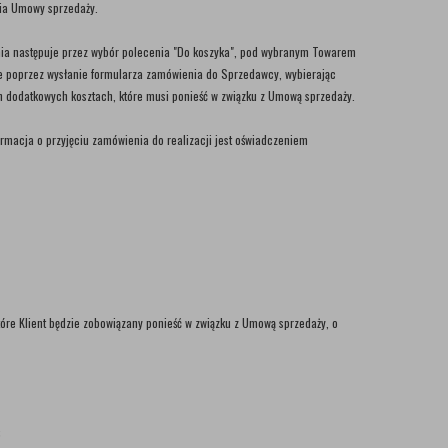
cia Umowy sprzedaży.
nia następuje przez wybór polecenia "Do koszyka", pod wybranym Towarem
ie poprzez wysłanie formularza zamówienia do Sprzedawcy, wybierając
ch dodatkowych kosztach, które musi ponieść w związku z Umową sprzedaży.
ormacja o przyjęciu zamówienia do realizacji jest oświadczeniem
tóre Klient będzie zobowiązany ponieść w związku z Umową sprzedaży, o
;