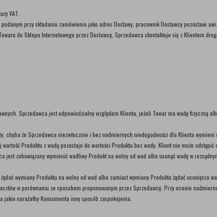
turę VAT.
podanym przy składaniu zamówienia jako adres Dostawy, pracownik Dostawcy pozostawi awizo
waru do Sklepu Internetowego przez Dostawcę, Sprzedawca skontaktuje się z Klientem drogą e
wnych. Sprzedawca jest odpowiedzialny względem Klienta, jeżeli Towar ma wadę fizyczną al
ży, chyba że Sprzedawca niezwłocznie i bez nadmiernych niedogodności dla Klienta wymieni 
 wartość Produktu z wadą pozostaje do wartości Produktu bez wady. Klient nie może odstąpić o
a jest zobowiązany wymienić wadliwy Produkt na wolny od wad albo usunąć wadę w rozsądnym 
 żądać wymiany Produktu na wolny od wad albo zamiast wymiany Produktu żądać usunięcia w
osztów w porównaniu ze sposobem proponowanym przez Sprzedawcę. Przy ocenie nadmierności
na jakie narażałby Konsumenta inny sposób zaspokojenia.