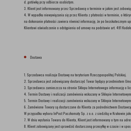
d. gotówką przy odbiorze osobistym.
3. Klient jest informowany przez Sprzedawcę o terminie w jakim jest zobow
4. W wypadku niewywiązania się przez Klienta z płatności w terminie, o kt
na dokonanie płatności zawiera również informację, że po bezskutecznym 
Klientowi oświadczenie o odstąpieniu od umowy na podstawie art. 491 Kodek
Dostawa
1. Sprzedawca realizuje Dostawę na terytorium Rzeczypospolitej Polskiej.
2. Sprzedawca jest zobowiązany dostarczyć Towar będący przedmiotem Umo
3. Sprzedawca zamieszcza na stronie Sklepu Internetowego informację o lic
4. Termin Dostawy i realizacji zamówienia wskazany w Sklepie Internetowym
5. Termin Dostawy i realizacji zamówienia wskazany w Sklepie Internetowym
6. Zamówione Towary są dostarczane do Klienta za pośrednictwem Dostawc
W przypadku wyboru InPost Paczkomaty Sp. z o.o. z siedzibą w Krakowie j
7. W dniu wysłania Towaru do Klienta, Klient jest informowany o tym na adre
8. Klient zobowiązany jest sprawdzić dostarczoną przesyłkę w czasie i w sp