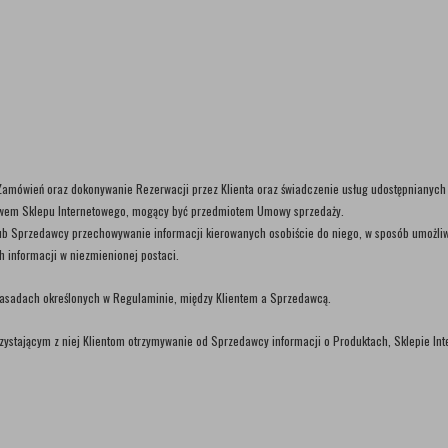
e Zamówień oraz dokonywanie Rezerwacji przez Klienta oraz świadczenie usług udostępnianyc
ctwem Sklepu Internetowego, mogący być przedmiotem Umowy sprzedaży.
 lub Sprzedawcy przechowywanie informacji kierowanych osobiście do niego, w sposób umożliw
h informacji w niezmienionej postaci.
zasadach określonych w Regulaminie, między Klientem a Sprzedawcą.
korzystającym z niej Klientom otrzymywanie od Sprzedawcy informacji o Produktach, Sklepie I