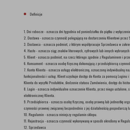
Definicje
1. Dni robocze - oznacza dni tygodnia od poniedziałku do piątku z wyłączen
2. Dostawa - oznacza czynność polegającą na dostarczeniu Klientowi prze
3. Dostawca - oznacza podmiot, z którym współpracuje Sprzedawca w zakre
4. Hasło - oznacza ciąg znaków literowych, cyfrowych lub innych wybranych 
5. Klient - oznacza podmiot, na rzecz którego zgodnie z Regulaminem i prz
6. Konsument - oznacza osobę fizyczną dokonującą z przedsiębiorcą czynnoś
7. Konto Klienta - oznacza usługę elektroniczną, oznaczoną indywidualną na
funkcjonalności i usług. Klient uzyskuje dostęp do Konta za pomocą Loginu 
Klienta do wysyłki Produktów, śledzenie statusu Zamówienia, dostęp do his
8. Login - oznacza indywidualne oznaczenie Klienta, przez niego ustalone, 
elektronicznej Klienta.
9. Przedsiębiorca - oznacza osobę fizyczną, osobę prawną lub jednostkę or
czynności prawnej związanej bezpośrednio z jej działalnością gospodarczą 
10. Regulamin - oznacza niniejszy regulamin sklepu.
11. Rejestracja - oznacza czynność wykonywaną w sposób określony w Regula
12. Sprzedawca