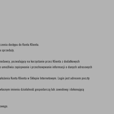
czenia dostępu do Konta Klienta.
a sprzedaży.
rzedawcy, pozwalający na korzystanie przez Klienta z dodatkowych
onto umożliwia zapisywanie i przechowywanie informacji o danych adresowych
ałożenia Konta Klienta w Sklepie Internetowym. Login jest adresem poczty
e własnym imieniu działalność gospodarczą lub zawodową i dokonującą
towego.