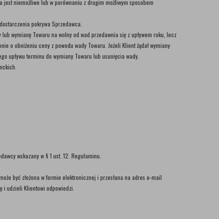
ta jest niemożliwe lub w porównaniu z drugim możliwym sposobem
zt dostarczenia pokrywa Sprzedawca.
dy lub wymianę Towaru na wolny od wad przedawnia się z upływem roku, lecz
nie o obniżeniu ceny z powodu wady Towaru. Jeżeli Klient żądał wymiany
nego upływu terminu do wymiany Towaru lub usunięcia wady.
nckich.
edawcy wskazany w § 1 ust. 12. Regulaminu.
oże być złożona w formie elektronicznej i przesłana na adres e-mail
 i udzieli Klientowi odpowiedzi.