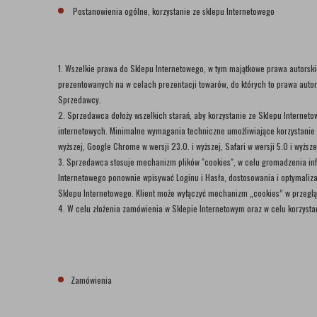
Postanowienia ogólne, korzystanie ze sklepu Internetowego
1. Wszelkie prawa do Sklepu Internetowego, w tym majątkowe prawa autorskie
prezentowanych na w celach prezentacji towarów, do których to prawa autor
Sprzedawcy.
2. Sprzedawca dołoży wszelkich starań, aby korzystanie ze Sklepu Internet
internetowych. Minimalne wymagania techniczne umożliwiające korzystanie ze S
wyższej, Google Chrome w wersji 23.0. i wyższej, Safari w wersji 5.0 i wyżs
3. Sprzedawca stosuje mechanizm plików "cookies", w celu gromadzenia infor
Internetowego ponownie wpisywać Loginu i Hasła, dostosowania i optymaliza
Sklepu Internetowego. Klient może wyłączyć mechanizm „cookies” w przeglą
4. W celu złożenia zamówienia w Sklepie Internetowym oraz w celu korzysta
Zamówienia