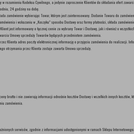
cy w rozumieniu Kodeksu Cywilnego, a jedynie zaproszenie Klientów do składania ofert zawar
godniu, 24 godziny na dobę.
składa zamówienie wybierając Towar, którym jest zainteresowany. Dodanie Towaru do zamówie
zamówienia i wskazaniu w „Koszyku” sposobu Dostawy oraz formy płatności, składa zamówien
lient jest informowany o łącznej cenie za wybrany Towar i Dostawę, jak i również o wszystki
 zawarcia Umowy sprzedaży Towarów będących przedmiotem zamówienia.
ez Klienta adres poczty elektronicznej informację o przyjęciu zamówienia do realizacji. Inf
 jego otrzymania przez Klienta zostaje zawarta Umowa sprzedaży.
y brutto i nie zawierają informacji odnośnie kosztów Dostawy i wszelkich innych kosztów, k
aniu zamówienia.
poważnionych serwisów, zgodnie z informacjami udostępnionymi w ramach Sklepu Internetowego