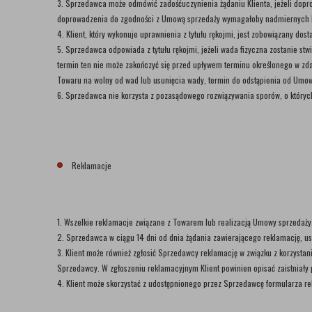
3. Sprzedawca może odmówić zadośćuczynienia żądaniu Klienta, jeżeli dop
doprowadzenia do zgodności z Umową sprzedaży wymagałoby nadmiernych k
4. Klient, który wykonuje uprawnienia z tytułu rękojmi, jest zobowiązany
5. Sprzedawca odpowiada z tytułu rękojmi, jeżeli wada fizyczna zostanie s
termin ten nie może zakończyć się przed upływem terminu określonego w zda
Towaru na wolny od wad lub usunięcia wady, termin do odstąpienia od Umow
6. Sprzedawca nie korzysta z pozasądowego rozwiązywania sporów, o który
Reklamacje
1. Wszelkie reklamacje związane z Towarem lub realizacją Umowy sprzedaży
2. Sprzedawca w ciągu 14 dni od dnia żądania zawierającego reklamację, ust
3. Klient może również zgłosić Sprzedawcy reklamację w związku z korzysta
Sprzedawcy. W zgłoszeniu reklamacyjnym Klient powinien opisać zaistniały pr
4. Klient może skorzystać z udostępnionego przez Sprzedawcę formularza re