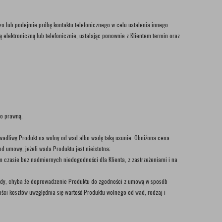
 lub podejmie próbę kontaktu telefonicznego w celu ustalenia innego
lektroniczną lub telefonicznie, ustalając ponownie z Klientem termin oraz
bo prawną.
wadliwy Produkt na wolny od wad albo wadę taką usunie. Obniżona cena
d umowy, jeżeli wada Produktu jest nieistotna;
czasie bez nadmiernych niedogodności dla Klienta, z zastrzeżeniami i na
ady, chyba że doprowadzenie Produktu do zgodności z umową w sposób
 kosztów uwzględnia się wartość Produktu wolnego od wad, rodzaj i