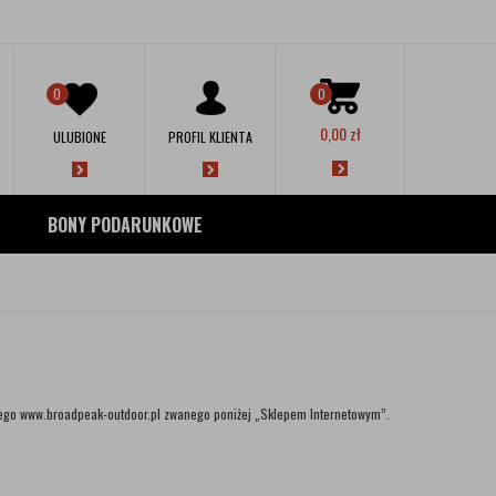
0
0
0,00
zł
ULUBIONE
PROFIL KLIENTA
BONY PODARUNKOWE
owego www.broadpeak-outdoor.pl zwanego poniżej „Sklepem Internetowym”.