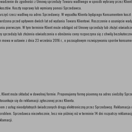
rowadzenie do zgodności z Umową sprzedaży Towaru wadliwego w sposób wybrany przez Klien
osztów. Koszty naprawy lub wymiany ponosi Sprzedawca.
 dostarczyć rzecz wadliwą na adres Sprzedawcy. W wypadku Klienta będącego Konsumentem kos
twierdzona przed upływem dwóch lat od wydania Towaru Klientowi. Roszczenie o usunięcie wa
niu pierwszym. W tym terminie Klient może odstąpić od Umowy sprzedaży lub złożyć oświadcze
y sprzedaży lub złożenia oświadczenia o obniżeniu ceny rozpoczyna się z chwilą bezskutecz
ch mowa w ustawie z dnia 23 września 2016 r., o pozasądowym rozwiązywaniu sporów konsume
, Klient może składać w dowolnej formie. Proponujemy formę pisemną na adres siedziby Sprz
osunkuje się do reklamacji zgłoszonej przez Klienta.
niem z usług nieodpłatnych świadczonych drogą elektroniczną przez Sprzedawcę. Reklamacja m
oblem. Sprzedawca niezwłocznie, lecz nie później niż w terminie 14 dni rozpatrzy reklamację
klamacji.