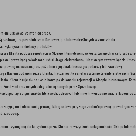
iem dni ustawowo wolnych od pracy.
z Sprzedawcę, za pośrednictwem Dostawcy, produktów określonych w zamówieniu.
sie wykonywania dostawy produktów.
przez Klienta podczas rejestracji w Sklepie Internetowym, wykorzystywanych w celu zabezpie
episami prawa będą świadczone usługi drogą elektroniczną, lub z którym zawarta będzie Umow
ci prawnej niezwiązanej bezpośrednio z jej działalnością gospodarczą lub zawodową.
zwą i Hasłem podanym przez Klienta. Inaczej jest to panel w systemie teleinformatycznym Sp
i Hasła. Klient loguje się na swoje Konto po dokonaniu rejestracji w Sklepie Internetowym. K
torii Zamówień oraz innych usług udostępnianych przez Sprzedawcę.
składające się z ciągu znaków literowych, cyfrowych lub innych, wymagane wraz z Hasłem do z
ganizacyjną niebędącą osobą prawną, której ustawa przyznaje zdolność prawną, prowadzącą w
lub zawodową.
minie, wymaganą dla korzystania przez Klienta ze wszystkich funkcjonalności Sklepu Interne