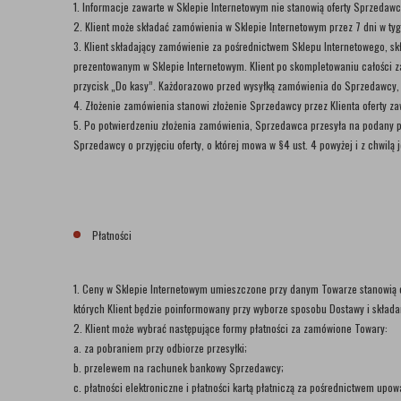
1. Informacje zawarte w Sklepie Internetowym nie stanowią oferty Sprzedaw
2. Klient może składać zamówienia w Sklepie Internetowym przez 7 dni w ty
3. Klient składający zamówienie za pośrednictwem Sklepu Internetowego, 
prezentowanym w Sklepie Internetowym. Klient po skompletowaniu całości 
przycisk „Do kasy”. Każdorazowo przed wysyłką zamówienia do Sprzedawcy, K
4. Złożenie zamówienia stanowi złożenie Sprzedawcy przez Klienta oferty
5. Po potwierdzeniu złożenia zamówienia, Sprzedawca przesyła na podany prz
Sprzedawcy o przyjęciu oferty, o której mowa w §4 ust. 4 powyżej i z chwilą
Płatności
1. Ceny w Sklepie Internetowym umieszczone przy danym Towarze stanowią cen
których Klient będzie poinformowany przy wyborze sposobu Dostawy i skład
2. Klient może wybrać następujące formy płatności za zamówione Towary:
a. za pobraniem przy odbiorze przesyłki;
b. przelewem na rachunek bankowy Sprzedawcy;
c. płatności elektroniczne i płatności kartą płatniczą za pośrednictwem u