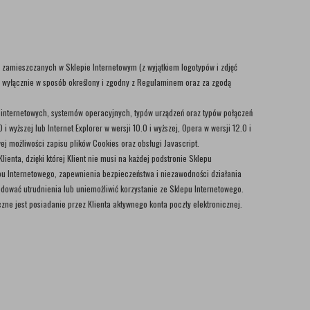
w zamieszczanych w Sklepie Internetowym (z wyjątkiem logotypów i zdjęć
ć wyłącznie w sposób określony i zgodny z Regulaminem oraz za zgodą
k internetowych, systemów operacyjnych, typów urządzeń oraz typów połączeń
wyższej lub Internet Explorer w wersji 10.0 i wyższej, Opera w wersji 12.0 i
ej możliwości zapisu plików Cookies oraz obsługi Javascript.
enta, dzięki której Klient nie musi na każdej podstronie Sklepu
epu Internetowego, zapewnienia bezpieczeństwa i niezawodności działania
ować utrudnienia lub uniemożliwić korzystanie ze Sklepu Internetowego.
ne jest posiadanie przez Klienta aktywnego konta poczty elektronicznej.