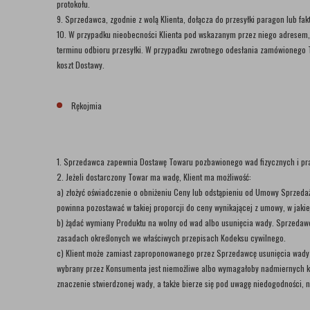
protokołu.
9. Sprzedawca, zgodnie z wolą Klienta, dołącza do przesyłki paragon lub fak
10. W przypadku nieobecności Klienta pod wskazanym przez niego adresem, 
terminu odbioru przesyłki. W przypadku zwrotnego odesłania zamówionego To
koszt Dostawy.
Rękojmia
1. Sprzedawca zapewnia Dostawę Towaru pozbawionego wad fizycznych i pra
2. Jeżeli dostarczony Towar ma wadę, Klient ma możliwość:
a) złożyć oświadczenie o obniżeniu Ceny lub odstąpieniu od Umowy Sprzeda
powinna pozostawać w takiej proporcji do ceny wynikającej z umowy, w jakiej
b) żądać wymiany Produktu na wolny od wad albo usunięcia wady. Sprzedawc
zasadach określonych we właściwych przepisach Kodeksu cywilnego.
c) Klient może zamiast zaproponowanego przez Sprzedawcę usunięcia wady
wybrany przez Konsumenta jest niemożliwe albo wymagałoby nadmiernych k
znaczenie stwierdzonej wady, a także bierze się pod uwagę niedogodności, 