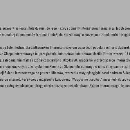
, prawa własności intelektualnej do jego nazwy i domeny internetowej, formularzy, logotypó
skie należą do podmiotów trzecich) należą do Sprzedawcy, a korzystanie z nich może nastąpi
owego było możliwe dla użytkowników Internetu z użyciem wszystkich popularnych przeglądare
klepu Internetowego to: przeglądarka internetowa internetowa Mozilla Firefox w wersji 17.0 i 
zej. Zalecana minimalna rozdzielczość ekranu: 1024x768. Włączenie w przeglądarce internetow
macji związanych z korzystaniem Klienta ze Sklepu Internetowego w celu: utrzymania sesji Kli
cji Sklepu Internetowego do potrzeb Klientów, tworzenia statystyk oglądalności podstron Skl
darce internetowej swojego urządzenia końcowego. Wyłączenie „cookies” może jednak spowod
nia z usług świadczonych drogą elektroniczną za pośrednictwem Sklepu Internetowego, koniecz