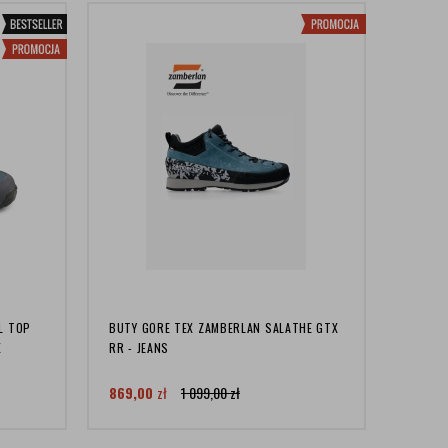
L TOP
BUTY GORE TEX ZAMBERLAN SALATHE GTX
X
RR - JEANS
869,00
zł
1 099,00
zł