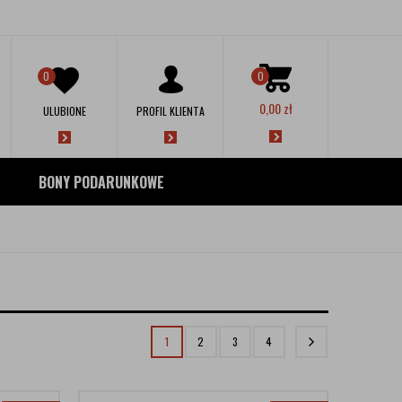
0
0
0,00
zł
ULUBIONE
PROFIL KLIENTA
BONY PODARUNKOWE
1
2
3
4