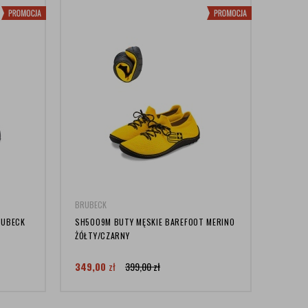
BRUBECK
RUBECK
SH5009M BUTY MĘSKIE BAREFOOT MERINO
ŻÓŁTY/CZARNY
349,00
zł
399,00
zł