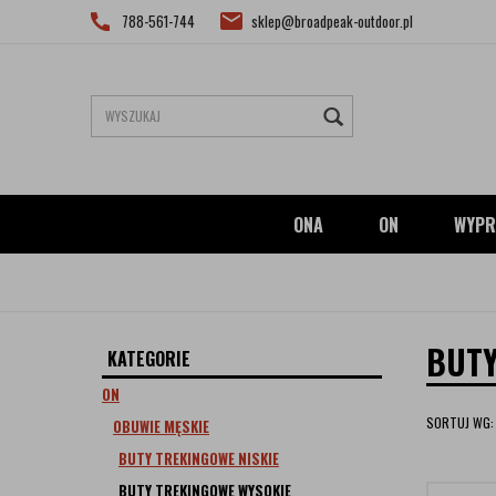
788-561-744
sklep@broadpeak-outdoor.pl
ONA
ON
WYPR
BUTY
KATEGORIE
ON
SORTUJ WG:
OBUWIE MĘSKIE
BUTY TREKINGOWE NISKIE
BUTY TREKINGOWE WYSOKIE