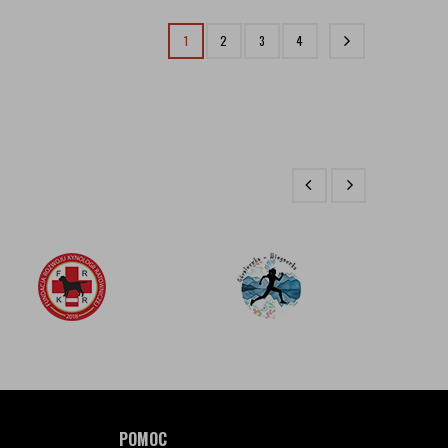
1
2
3
4
POMOC