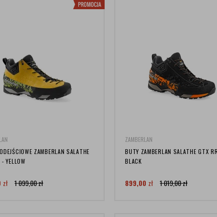
LAN
ZAMBERLAN
ODEJŚCIOWE ZAMBERLAN SALATHE
BUTY ZAMBERLAN SALATHE GTX RR
 - YELLOW
BLACK
9
zł
1 099,00
zł
899,00
zł
1 019,00
zł