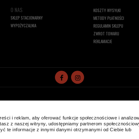
O NAS
KOSZTY WYSYŁKI
SKLEP STACJONARNY
METODY PŁATNOŚCI
WYPOŻYCZALNIA
REGULAMIN SKLEPU
ZWROT TOWARU
REKLAMACJE
reści i reklam, aby oferować funkcje społecznościowe i analizo
ystasz z naszej witryny, udostępniamy partnerom społecznościo
 plików cookies w celu realizacji usług i zgodnie z
Polityką Plików Cookies
ć te informacje z innymi danymi otrzymanymi od Ciebie lub
runki przechowywania lub dostępu do plików cookies w Twojej przeglądarce.