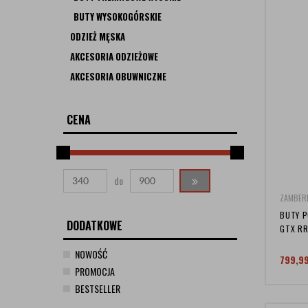
BUTY WYSOKOGÓRSKIE
ODZIEŻ MĘSKA
AKCESORIA ODZIEŻOWE
AKCESORIA OBUWNICZNE
CENA
do
ZAMBER
BUTY P
DODATKOWE
GTX RR
NOWOŚĆ
799,9
PROMOCJA
BESTSELLER