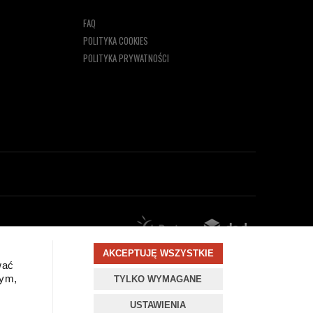
FAQ
POLITYKA COOKIES
POLITYKA PRYWATNOŚCI
AKCEPTUJĘ WSZYSTKIE
wać
wym,
TYLKO WYMAGANE
zamknij
USTAWIENIA