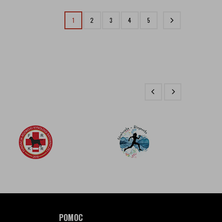
1
2
3
4
5
POMOC