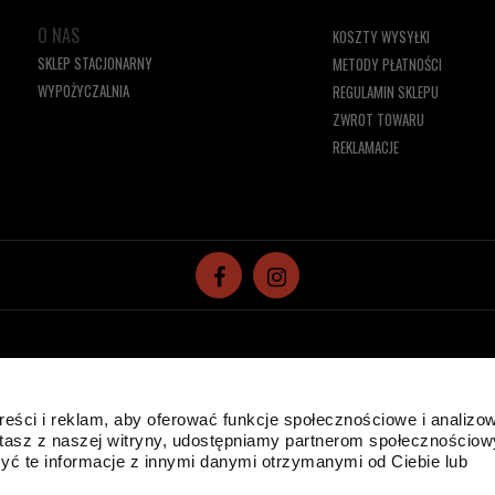
O NAS
KOSZTY WYSYŁKI
SKLEP STACJONARNY
METODY PŁATNOŚCI
WYPOŻYCZALNIA
REGULAMIN SKLEPU
ZWROT TOWARU
REKLAMACJE
reści i reklam, aby oferować funkcje społecznościowe i analizo
ystasz z naszej witryny, udostępniamy partnerom społecznościo
 plików cookies w celu realizacji usług i zgodnie z
Polityką Plików Cookies
ć te informacje z innymi danymi otrzymanymi od Ciebie lub
runki przechowywania lub dostępu do plików cookies w Twojej przeglądarce.