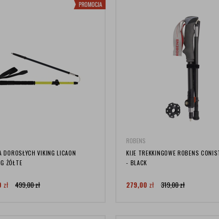
ROBENS
LA DOROSŁYCH VIKING LICAON
KIJE TREKKINGOWE ROBENS CONIS
G ŻÓŁTE
- BLACK
0
zł
499,00
zł
279,00
zł
319,00
zł