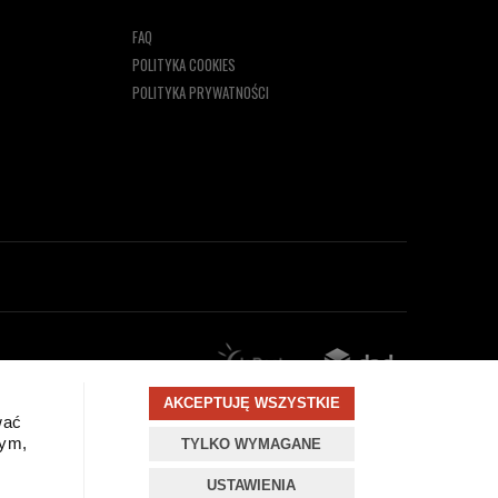
FAQ
POLITYKA COOKIES
POLITYKA PRYWATNOŚCI
AKCEPTUJĘ WSZYSTKIE
wać
wym,
TYLKO WYMAGANE
zamknij
USTAWIENIA