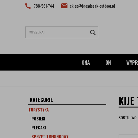
788-561-744
sklep@broadpeak-outdoor.pl
ONA
ON
WYPR
KIJE
KATEGORIE
TURYSTYKA
SORTUJ WG:
POSIŁKI
PLECAKI
SPRZĘT TREKINGOWY