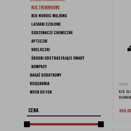
KIJE TREKINGOWE
KIJE NORDIC WALKING
LATARKI CZOŁOWE
OGRZEWACZE CHEMICZNE
APTECZKI
BRELOCZKI
ŚRODKI ODSTRASZAJĄCE OWADY
KOMPASY
BAGAŻ DODATKOWY
KSIĘGARNIA
VIKING
WOSK DO FOK
KIJE D
RUNNIN
CENA
359,0