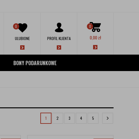
0
0
0,00
zł
ULUBIONE
PROFIL KLIENTA
BONY PODARUNKOWE
1
2
3
4
5