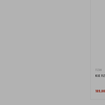
FIZAN
KIJE F
189,0