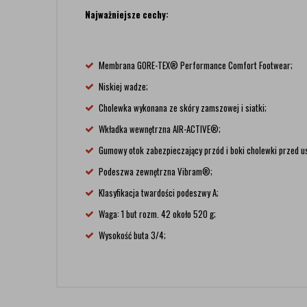
Najważniejsze cechy:
Membrana GORE-TEX® Performance Comfort Footwear;
Niskiej wadze;
Cholewka wykonana ze skóry zamszowej i siatki;
Wkładka wewnętrzna AIR-ACTIVE®;
Gumowy otok zabezpieczający przód i boki cholewki przed 
Podeszwa zewnętrzna Vibram®;
Klasyfikacja twardości podeszwy A;
Waga: 1 but rozm. 42 około 520 g;
Wysokość buta 3/4;