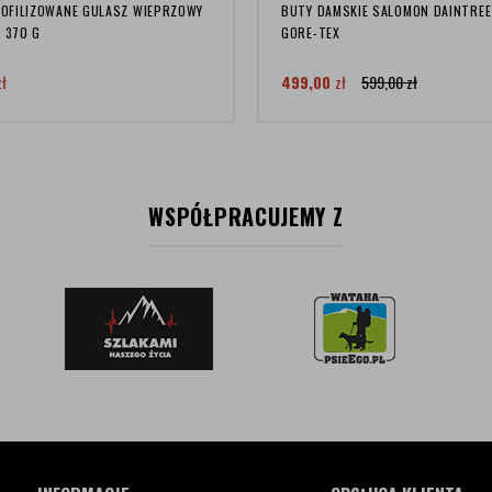
LIOFILIZOWANE GULASZ WIEPRZOWY
BUTY DAMSKIE SALOMON DAINTREE
 370 G
GORE-TEX
zł
499,00
zł
599,00
zł
WSPÓŁPRACUJEMY Z