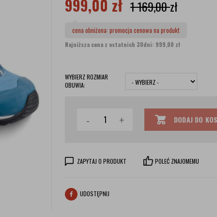
999,00
zł
1 169,00
zł
cena obniżona:
promocja cenowa na produkt
Najniższa cena z ostatnich 30dni: 999,00 zł
WYBIERZ ROZMIAR
OBUWIA:
-
+
DODAJ DO KO
ZAPYTAJ O PRODUKT
POLEĆ ZNAJOMEMU
UDOSTĘPNIJ