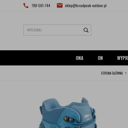
788-561-744
sklep@broadpeak-outdoor.pl
ONA
ON
WYPR
STRONA GŁÓWNA