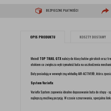
BEZPIECZNE PŁATNOŚCI
OPIS PRODUKTU
KOSZTY DOSTAWY
Meindl
TOP TRAIL GTX
należy do klasy butów górskich oraz t
otokiem co zwiększa wytrzymałość buta na uszkodzenia mechan
Buty posiadają w wewnętrzną wkładkę AIR-ACTIVE®, która zpos
System Variofix
Variofix System zapewnia idealne dopasowanie buta do stopy - spra
najlepszą możliwą pozycję. W czasie sznurowania, specjalna link