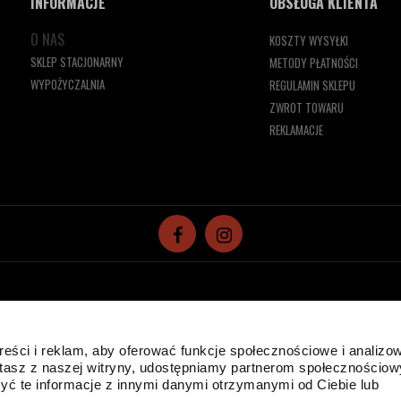
INFORMACJE
OBSŁUGA KLIENTA
O NAS
KOSZTY WYSYŁKI
SKLEP STACJONARNY
METODY PŁATNOŚCI
WYPOŻYCZALNIA
REGULAMIN SKLEPU
ZWROT TOWARU
REKLAMACJE
reści i reklam, aby oferować funkcje społecznościowe i analizo
ystasz z naszej witryny, udostępniamy partnerom społecznościo
 plików cookies w celu realizacji usług i zgodnie z
Polityką Plików Cookies
ć te informacje z innymi danymi otrzymanymi od Ciebie lub
runki przechowywania lub dostępu do plików cookies w Twojej przeglądarce.