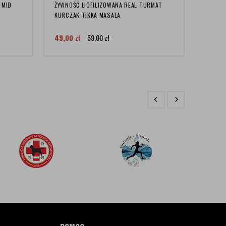
 MID
ŻYWNOŚĆ LIOFILIZOWANA REAL TURMAT
SKARPE
KURCZAK TIKKA MASALA
PERFO 
49,00
zł
59,00
zł
88,00