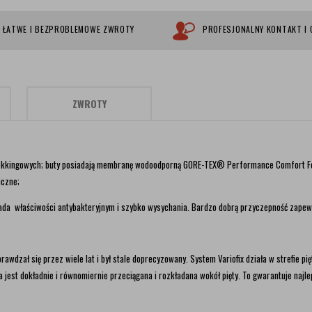
ŁATWE I BEZPROBLEMOWE ZWROTY
PROFESJONALNY KONTAKT I
ZWROTY
rekkingowych;
buty posiadają membranę wodoodporną GORE-TEX® Performance Comfort F
iczne;
iada właściwości antybakteryjnym i szybko wysychania. Bardzo dobrą przyczepność zap
wdzał się przez wiele lat i był stale doprecyzowany. System Variofix działa w strefie pięty
a jest dokładnie i równomiernie przeciągana i rozkładana wokół pięty. To gwarantuje najl