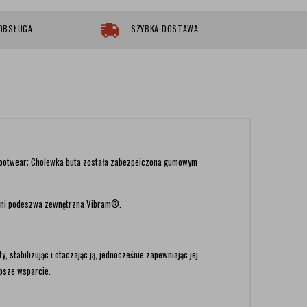
 OBSŁUGA
SZYBKA DOSTAWA
ootwear; Cholewka buta została zabezpeiczona gumowym
ewni podeszwa zewnętrzna Vibram®.
, stabilizując i otaczając ją, jednocześnie zapewniając jej
epsze wsparcie.