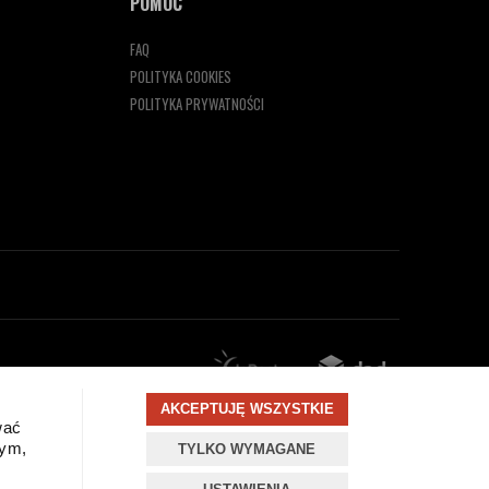
POMOC
FAQ
POLITYKA COOKIES
POLITYKA PRYWATNOŚCI
AKCEPTUJĘ WSZYSTKIE
wać
wym,
TYLKO WYMAGANE
zamknij