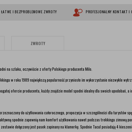
ŁATWE I BEZPROBLEMOWE ZWROTY
PROFESJONALNY KONTAKT I
ZWROTY
dni na szlaku, oczywiście z oferty Polskiego producenta Milo.
 trekkingu w roku 1989 największą popularność przyniosło im wykorzystanie niezwykle wyt
 bogatej ofercie producenta, każdy znajdzie model spodni idealny dla swoich upodobań, a 
 przeznaczony
do użytkowania całorocznego, propozycja w szczególności dla turystów spę
rmoaktywną spodnie zapewnią nam komfort użytkowania nawet podczas trekkingu
zimową por
 zestawie dołączony jest pasek zapinany na klamerkę. Spodnie Tacul posiadają
4 kieszeni