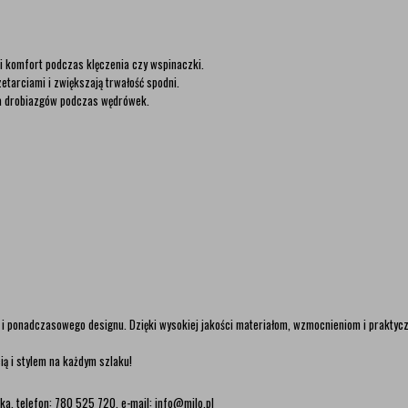
i komfort podczas klęczenia czy wspinaczki.
tarciami i zwiększają trwałość spodni.
ia drobiazgów podczas wędrówek.
i i ponadczasowego designu. Dzięki wysokiej jakości materiałom, wzmocnieniom i praktyc
ią i stylem na każdym szlaku!
ka, telefon: 780 525 720, e-mail: info@milo.pl