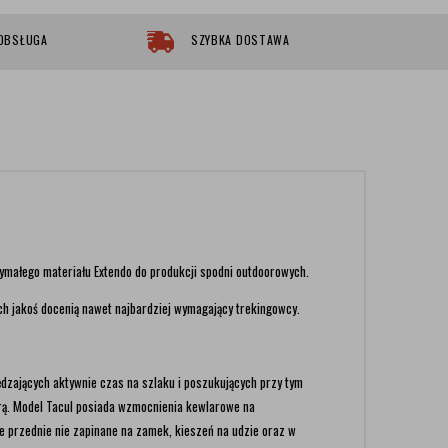
 OBSŁUGA
SZYBKA DOSTAWA
rzymałego materiału Extendo do produkcji spodni outdoorowych.
ich jakoś docenią nawet najbardziej wymagający trekingowcy.
dzających aktywnie czas na szlaku i poszukujących przy tym
ą. Model Tacul posiada
wzmocnienia kewlarowe na
e
przednie nie zapinane na zamek, kieszeń na udzie oraz w