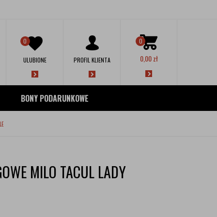
0
0
0,00
zł
ULUBIONE
PROFIL KLIENTA
BONY PODARUNKOWE
LE
GOWE MILO TACUL LADY