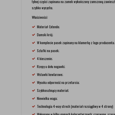
tylnej części zapinana na zamek wykończony zamszową zawiesz
szybko wysycha.
Właściwości:
Materiał: Extendo;
Damski krój;
W komplecie pasek zapinany na klamerkę z logo producenta;
Szlufki na pasek;
4 kieszenie;
Rzepy u dołu nogawki;
Wstawki kewlarowe;
Wysoka odporność na przetarcia;
Szybkoschnący materiał;
Niewielka waga;
Technologia 4-way strech (materiał rozciągliwy w 4 strony)
Wykonane w kilku gamach kolorystycznych: czerwone, szare,