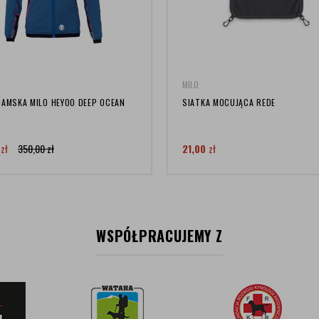
MILO
DAMSKA MILO HEYOO DEEP OCEAN
SIATKA MOCUJĄCA REDE
0
zł
350,00
zł
21,00
zł
WSPÓŁPRACUJEMY Z