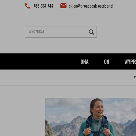
788-561-744
sklep@broadpeak-outdoor.pl
ONA
ON
WYPR
S