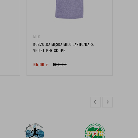
MILO
MILO
KOSZULKA MĘSKA MILO LASHO/DARK
SPODNI
VIOLET-PERISCOPE
65,00
zł
89,00
zł
156,0