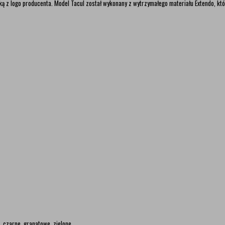
ką z
logo producenta. Model Tacul został wykonany z wytrzymałego materiału Extendo, któ
 czarne, granatowe, zielone.