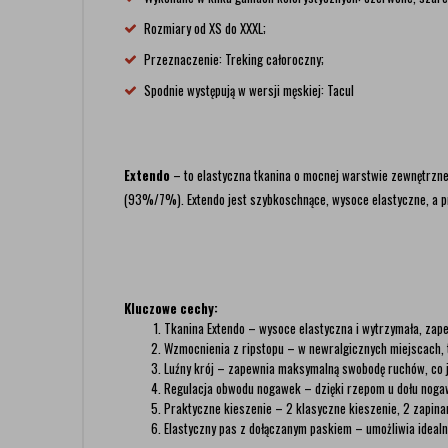
Rozmiary od XS do XXXL;
Przeznaczenie: Treking całoroczny;
Spodnie występują w wersji męskiej: Tacul
Extendo
– to elastyczna tkanina o mocnej warstwie zewnętrzne
(93%/7%). Extendo jest szybkoschnące, wysoce elastyczne, a prz
Kluczowe cechy:
Tkanina Extendo – wysoce elastyczna i wytrzymała, zap
Wzmocnienia z ripstopu – w newralgicznych miejscach, ta
Luźny krój – zapewnia maksymalną swobodę ruchów, co j
Regulacja obwodu nogawek – dzięki rzepom u dołu noga
Praktyczne kieszenie – 2 klasyczne kieszenie, 2 zapinan
Elastyczny pas z dołączanym paskiem – umożliwia idealn