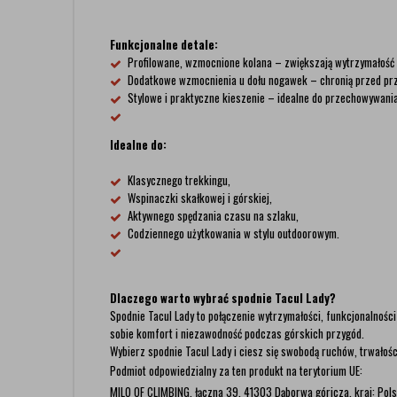
Funkcjonalne detale:
Profilowane, wzmocnione kolana – zwiększają wytrzymałość 
Dodatkowe wzmocnienia u dołu nogawek – chronią przed prze
Stylowe i praktyczne kieszenie – idealne do przechowywan
Idealne do:
Klasycznego trekkingu,
Wspinaczki skałkowej i górskiej,
Aktywnego spędzania czasu na szlaku,
Codziennego użytkowania w stylu outdoorowym.
Dlaczego warto wybrać spodnie Tacul Lady?
Spodnie Tacul Lady to połączenie wytrzymałości, funkcjonalnośc
sobie komfort i niezawodność podczas górskich przygód.
Wybierz spodnie Tacul Lady i ciesz się swobodą ruchów, trwałośc
Podmiot odpowiedzialny za ten produkt na terytorium UE:
MILO OF CLIMBING, łączna 39, 41303 Dąborwa góricza, kraj: Pols