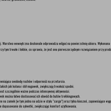
j. Warstwa wewnętrzna doskonale odprowadza wilgoć na powierzchnię ubioru. Wykonana z
y tym trwałe i lekkie, co sprawia, że jest ono pierwszorzędnym rozwiązaniem przy produ
ewniająca swobodę ruchów i odporność na przetarcia.
kich jak kolana i dół nogawek, zwiększają trwałość spodni.
est szczególnie ważne podczas intensywnej aktywności.
wek można łatwo dostosować ich obwód do butów trekkingowych.
e na zamek (w tym jedna na udzie w stylu “cargo”) oraz tylna kieszeń, zapewniające wygo
e dopasowanie do sylwetki, zwiększając komfort użytkowania.