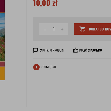
10,00
zł
-
+
DODAJ DO KO
ZAPYTAJ O PRODUKT
POLEĆ ZNAJOMEMU
UDOSTĘPNIJ