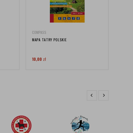
COMPASS
COMPA
MAPA TATRY POLSKIE
MAPA L
10,00
zł
19,00