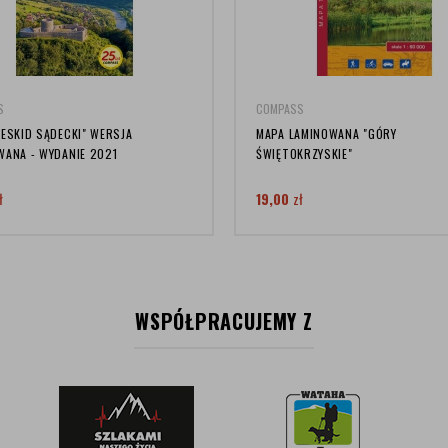
S
COMPASS
BESKID SĄDECKI" WERSJA
MAPA LAMINOWANA "GÓRY
WANA - WYDANIE 2021
ŚWIĘTOKRZYSKIE"
ł
19,00
zł
WSPÓŁPRACUJEMY Z