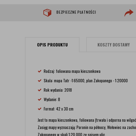
BEZPIECZNE PŁATNOŚCI
OPIS PRODUKTU
KOSZTY DOSTAWY
Rodzaj: foliowana mapa kieszonkowa
Skala: mapa Tatr -1:65000, plan Zakopanego - 1:20000
Rok wydania: 2018
Wydanie: 8
Format: 42 x 30 cm
Jest to mapa kieszonkowa, foliowana (trwała i odporna na wilgoć
Zasięg mapy wyznaczają: Poronin na północy, Wołowiec na zachod
Zakopanego w skali 1:20 000 ze spisem ulic.