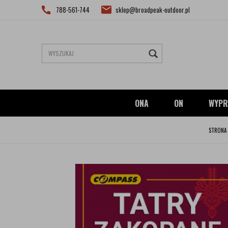
788-561-744
sklep@broadpeak-outdoor.pl
ONA
ON
WYPR
STRONA