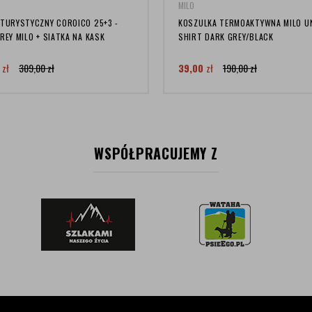
MILO
 TURYSTYCZNY COROICO 25+3 -
KOSZULKA TERMOAKTYWNA MILO U
REY MILO + SIATKA NA KASK
SHIRT DARK GREY/BLACK
0
zł
309,00
zł
39,00
zł
190,00
zł
WSPÓŁPRACUJEMY Z