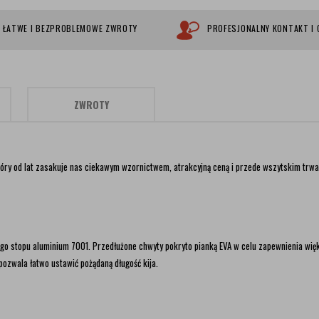
ŁATWE I BEZPROBLEMOWE ZWROTY
PROFESJONALNY KONTAKT I
ZWROTY
óry od lat zasakuje nas ciekawym wzornictwem, atrakcyjną ceną i przede wszytskim trw
ego stopu aluminium 7001. Przedłużone chwyty pokryto pianką EVA w celu zapewnienia wi
pozwala łatwo ustawić pożądaną długość kija.