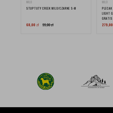
MILO
MILO
STUPTUTY CREEK MILO/CZARNE S-M
PLECAK
LIGHT G
GRATIS
68,00
zł
99,00
zł
279,0