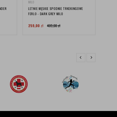
MILO
MILO
NDER
LETNIE MĘSKIE SPODNIE TRKEKINGOWE
SPODNI
FERLO - DARK GREY MILO
SZARE
259,00
zł
409,00
zł
299,0