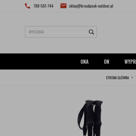
788-561-744
sklep@broadpeak-outdoor.pl
ONA
ON
WYPR
STRONA GŁÓWNA