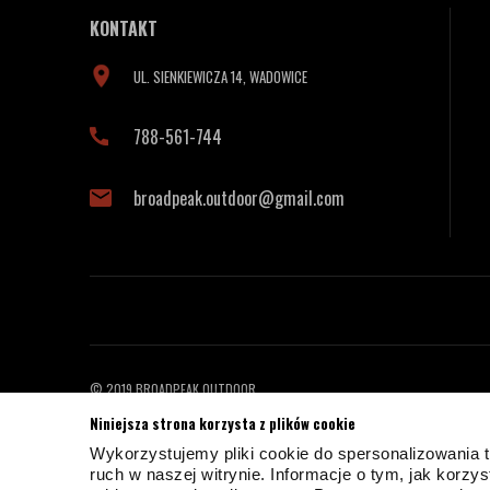
KONTAKT
UL. SIENKIEWICZA 14, WADOWICE
788-561-744
broadpeak.outdoor@gmail.com
© 2019 BROADPEAK OUTDOOR
PROJEKT I OPROGRAMOWANIE SKLEPU:
EBEXO
Niniejsza strona korzysta z plików cookie
Wykorzystujemy pliki cookie do spersonalizowania t
ruch w naszej witrynie. Informacje o tym, jak korz
Strona korzysta z