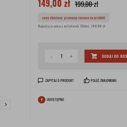
149,00
zł
199,00
zł
cena obniżona:
promocja cenowa na produkt
Najniższa cena z ostatnich 30dni: 149,00 zł
-
+
DODAJ DO KO
ZAPYTAJ O PRODUKT
POLEĆ ZNAJOMEMU
UDOSTĘPNIJ