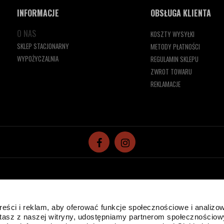
INFORMACJE
OBSŁUGA KLIENTA
O NAS
KOSZTY WYSYŁKI
SKLEP STACJONARNY
METODY PŁATNOŚCI
WYPOŻYCZALNIA
REGULAMIN SKLEPU
ZWROT TOWARU
REKLAMACJE
reści i reklam, aby oferować funkcje społecznościowe i analizo
ystasz z naszej witryny, udostępniamy partnerom społecznościo
 plików cookies w celu realizacji usług i zgodnie z
Polityką Plików Cookies