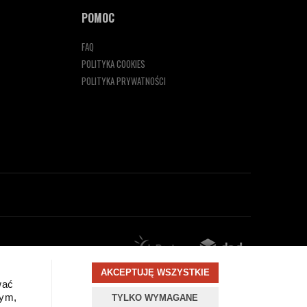
POMOC
FAQ
POLITYKA COOKIES
POLITYKA PRYWATNOŚCI
AKCEPTUJĘ WSZYSTKIE
wać
wym,
TYLKO WYMAGANE