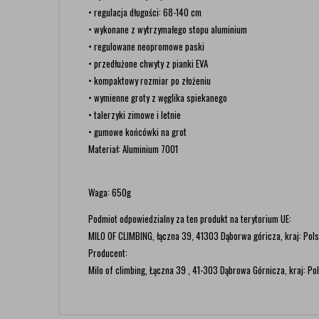
• regulacja długości: 68-140 cm
• wykonane z wytrzymałego stopu aluminium
• regulowane neopromowe paski
• przedłużone chwyty z pianki EVA
• kompaktowy rozmiar po złożeniu
• wymienne groty z węglika spiekanego
• talerzyki zimowe i letnie
• gumowe końcówki na grot
Materiał: Aluminium 7001
Waga: 650g
Podmiot odpowiedzialny za ten produkt na terytorium UE:
MILO OF CLIMBING, łączna 39, 41303 Dąborwa góricza, kraj: Pols
Producent:
Milo of climbing, Łączna 39 , 41-303 Dąbrowa Górnicza, kraj: Pol