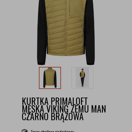
KURTKA PRIMALOFT
MĘSKA VIKING ZEMU MAN
CZARNO BRĄZOWA
Towar chwilowo niedostępny.