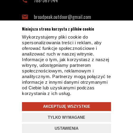
788-561-744
broadpeak.outdoor@gmail.com
Niniejsza strona korzysta z plików cookie
Wykorzystujemy pliki cookie do
INFORMACJE KONTAKTOWE
spersonalizowania treści i reklam, aby
oferować funkcje społecznościowe i
analizować ruch w naszej witrynie.
Informacje o tym, jak korzystasz z naszej
witryny, udostępniamy partnerom
społecznościowym, reklamowym i
analitycznym. Partnerzy mogą połączyć te
informacje z innymi danymi otrzymanymi
od Ciebie lub uzyskanymi podczas
© 2019 BROADPEAK OUTDOOR
korzystania z ich usług.
PROJEKT I OPROGRAMOWANIE SKLEPU:
EBEXO
AKCEPTUJĘ WSZYSTKIE
Strona korzysta z plików cookies w celu realizacji usług i
TYLKO WYMAGANE
zgodnie z
Polityką Plików Cookies
Możesz określić
zamknij
warunki przechowywania lub dostępu do plików cookies w
USTAWIENIA
Twojej przeglądarce.