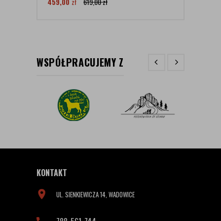
459,00
zł
619,00
zł
249
WSPÓŁPRACUJEMY Z
KONTAKT
UL. SIENKIEWICZA 14, WADOWICE