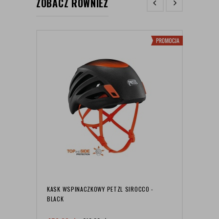
ZOBACZ RÓWNIEŻ
KASK WSPINACZKOWY PETZL SIROCCO -
KASK
BLACK
A042