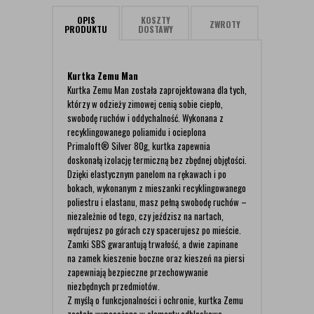
OPIS
KOSZTY
ZWROTY
PRODUKTU
DOSTAWY
Kurtka Zemu Man
Kurtka Zemu Man została zaprojektowana dla tych,
którzy w odzieży zimowej cenią sobie ciepło,
swobodę ruchów i oddychalność. Wykonana z
recyklingowanego poliamidu i ocieplona
Primaloft® Silver 80g, kurtka zapewnia
doskonałą izolację termiczną bez zbędnej objętości.
Dzięki elastycznym panelom na rękawach i po
bokach, wykonanym z mieszanki recyklingowanego
poliestru i elastanu, masz pełną swobodę ruchów –
niezależnie od tego, czy jeździsz na nartach,
wędrujesz po górach czy spacerujesz po mieście.
Zamki SBS gwarantują trwałość, a dwie zapinane
na zamek kieszenie boczne oraz kieszeń na piersi
zapewniają bezpieczne przechowywanie
niezbędnych przedmiotów.
Z myślą o funkcjonalności i ochronie, kurtka Zemu