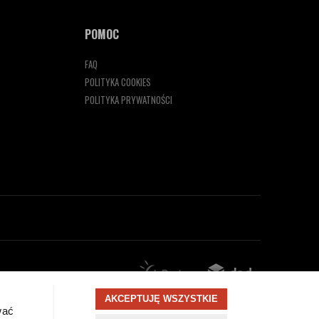
POMOC
FAQ
POLITYKA COOKIES
POLITYKA PRYWATNOŚCI
AKCEPTUJĘ WSZYSTKIE
wać