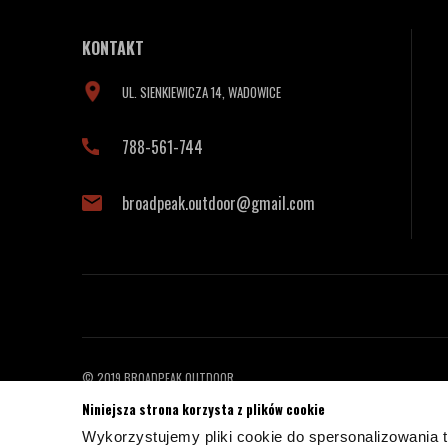
KONTAKT
UL. SIENKIEWICZA 14, WADOWICE
788-561-744
broadpeak.outdoor@gmail.com
© 2019 BROADPEAK OUTDOOR
PROJEKT I OPROGRAMOWANIE SKLEPU:
EBEXO
Niniejsza strona korzysta z plików cookie
Wykorzystujemy pliki cookie do spersonalizowania t