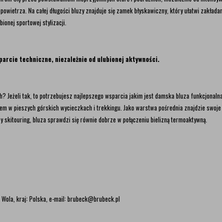
powietrza. Na całej długości bluzy znajduje się zamek błyskawiczny, który ułatwi zakład
ionej sportowej stylizacji.
rcie techniczne, niezależnie od ulubionej aktywności.
Jeżeli tak, to potrzebujesz najlepszego wsparcia jakim jest damska bluza funkcjonalna
em w pieszych górskich wycieczkach i trekkingu. Jako warstwa pośrednia znajdzie swoje
 skitouring, bluza sprawdzi się równie dobrze w połączeniu bielizną termoaktywną.
 Wola, kraj: Polska, e-mail: brubeck@brubeck.pl