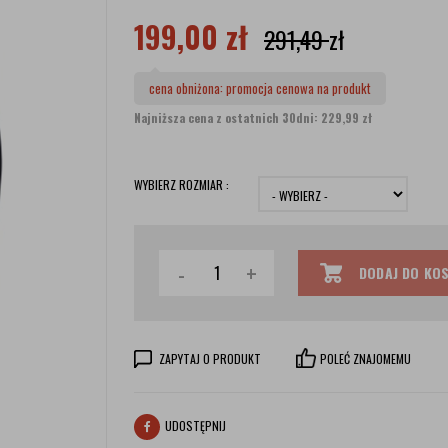
199,00
zł
291,49
zł
cena obniżona:
promocja cenowa na produkt
Najniższa cena z ostatnich 30dni: 229,99 zł
WYBIERZ ROZMIAR :
-
+
DODAJ DO KO
ZAPYTAJ O PRODUKT
POLEĆ ZNAJOMEMU
UDOSTĘPNIJ