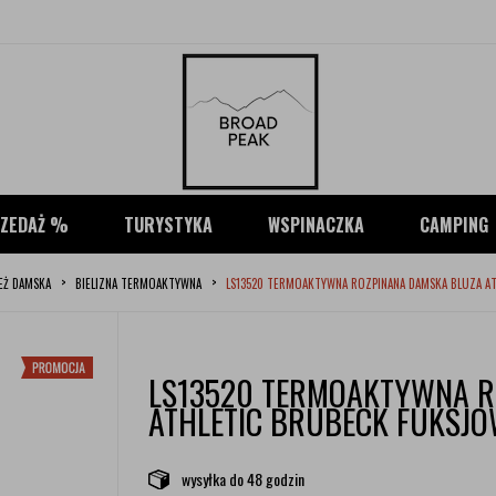
ZEDAŻ %
TURYSTYKA
WSPINACZKA
CAMPING
EŻ DAMSKA
BIELIZNA TERMOAKTYWNA
LS13520 TERMOAKTYWNA ROZPINANA DAMSKA BLUZA A
LS13520 TERMOAKTYWNA R
ATHLETIC BRUBECK FUKSJ
wysyłka
do 48 godzin