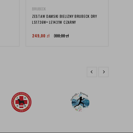
BRUBECK
BRUBEC
ZESTAW DAMSKI BIELIZNY BRUBECK DRY
WEŁNIA
LS1736W+ LE1431W CZARNY
COMFO
249,00
zł
300,00
zł
129,0