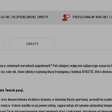
ŁATWE I BEZPROBLEMOWE ZWROTY
PROFESJONALNY KONTAKT I
ZWROTY
 się w zmiennych warunkach pogodowych? Potrzebujesz wyłącznie najlepszego wsparcia 
zez cały rok, stworzyliśmy rozpinaną bluzę treningową z kolekcji ATHLETIC, która dostos
iu Twoich pasji.
 oraz dwuwarstwowa struktura dzianiny, w damskiej bluzie sportowej, pozwolił na uzysk
onej w trakcie wysiłku na jej powierzchnię, zagwarantuje utrzymanie optymalnej tempera
roni Cię przed powstawaniem nieprzyjemnych otarć i podrażnień, niezależnie od intensyw