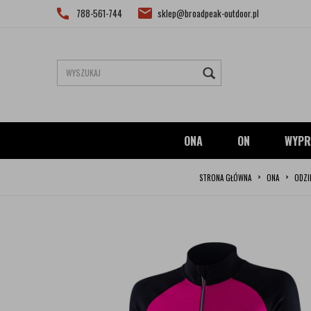
788-561-744
sklep@broadpeak-outdoor.pl
ONA
ON
WYPR
STRONA GŁÓWNA
ONA
ODZI