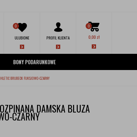
0
0
0,00
zł
ULUBIONE
PROFIL KLIENTA
BONY PODARUNKOWE
THLETIC BRUBECK FUKSJOWO-CZARNY
OZPINANA DAMSKA BLUZA
OWO-CZARNY