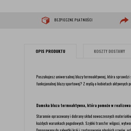
BEZPIECZNE PŁATNOŚCI
OPIS PRODUKTU
KOSZTY DOSTAWY
Poszukujesz uniwersalnej bluzy termoaktywnej, która sprawdzi
funkcjonalnej bluzy sportowej? Z myślą o kobietach aktywnych pr
Damska bluza termoaktywna, która pomoże w realizowan
Starannie opracowany i dobrany skład nowoczesnych materiałów
każdych warunkach pogodowych. Szybki transfer wilgoci, wytworz
Dopasowany do sylwetki krój i zastosowanie płaskich szwów, uch