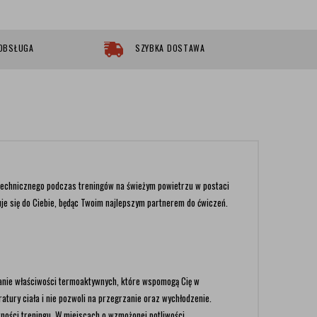
 OBSŁUGA
SZYBKA DOSTAWA
technicznego podczas treningów na świeżym powietrzu w postaci
uje się do Ciebie, będąc Twoim najlepszym partnerem do ćwiczeń.
anie właściwości termoaktywnych, które wspomogą Cię w
tury ciała i nie pozwoli na przegrzanie oraz wychłodzenie.
ności treningu. W miejscach o wzmożonej potliwości,