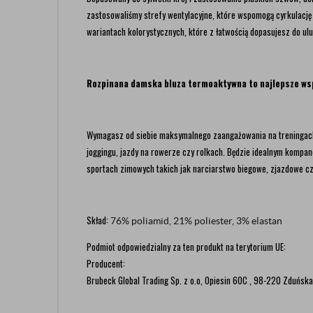
zastosowaliśmy strefy wentylacyjne, które wspomogą cyrkulację 
wariantach kolorystycznych, które z łatwością dopasujesz do ulub
Rozpinana damska bluza termoaktywna to najlepsze wspa
Wymagasz od siebie maksymalnego zaangażowania na treningach? 
joggingu, jazdy na rowerze czy rolkach. Będzie idealnym kompan
sportach zimowych takich jak narciarstwo biegowe, zjazdowe czy
Skład:
76% poliamid, 21% poliester, 3% elastan
Podmiot odpowiedzialny za ten produkt na terytorium UE:
Producent:
Brubeck Global Trading Sp. z o.o, Opiesin 60C , 98-220 Zduńska