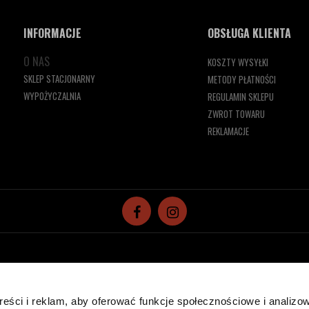
INFORMACJE
OBSŁUGA KLIENTA
O NAS
KOSZTY WYSYŁKI
SKLEP STACJONARNY
METODY PŁATNOŚCI
WYPOŻYCZALNIA
REGULAMIN SKLEPU
ZWROT TOWARU
REKLAMACJE
reści i reklam, aby oferować funkcje społecznościowe i analizo