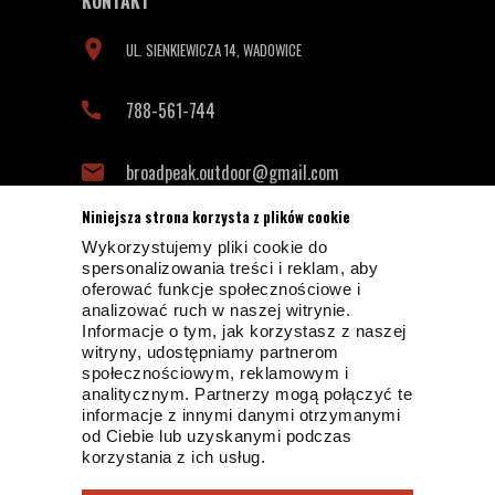
KONTAKT
UL. SIENKIEWICZA 14, WADOWICE
788-561-744
broadpeak.outdoor@gmail.com
Niniejsza strona korzysta z plików cookie
Wykorzystujemy pliki cookie do
INFORMACJE KONTAKTOWE
spersonalizowania treści i reklam, aby
oferować funkcje społecznościowe i
analizować ruch w naszej witrynie.
Informacje o tym, jak korzystasz z naszej
witryny, udostępniamy partnerom
społecznościowym, reklamowym i
analitycznym. Partnerzy mogą połączyć te
informacje z innymi danymi otrzymanymi
od Ciebie lub uzyskanymi podczas
© 2019 BROADPEAK OUTDOOR
korzystania z ich usług.
PROJEKT I OPROGRAMOWANIE SKLEPU:
EBEXO