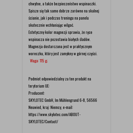
chwytne, a także bezpieczeństwo wspinaczki.
Spisze się tak samo dobrze zarówno na skalnej
ścianie, jak i podczas treningu na panelu
skutecznie wchłaniając wilgoć.
Estetyczny kolor magnezji sprawia, że ręce
wspinacza nie pozostawia białych śladów.
Magnezja dostarczana jest w praktycznym
woreczku, który jest zamykny w górnej części.
Waga: 115 g;
Podmiot odpowiedzialny za ten produkt na
terytorium UE:
Producent:
SKYLOTEC GmbH, Im Mühlengrund 6-8, 56566
Neuwied, kraj: Niemcy, e-mail:
https://www.skylotec.com/ABOUT-
SKYLOTEC/Contact/