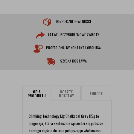
BEZPIECZNE PŁATNOŚCI
ŁATWE I BEZPROBLEMOWE ZWROTY
PROFESJONALNY KONTAKT I OBSŁUGA
SZYBKA DOSTAWA
OPIS
KOSZTY
ZWROTY
PRODUKTU
DOSTAWY
Climbing Technology Mg Chalkcoal Grey 115g to
magnezja, która skutecznie sprawdzi się podczas
każdego dojścia do topu polepszając właściwości