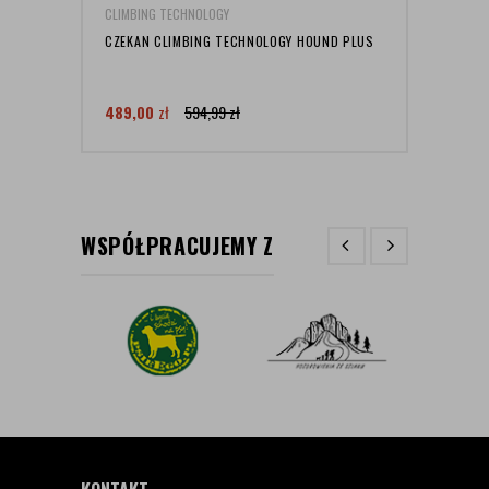
CLIMBING TECHNOLOGY
CLIMB
CZEKAN CLIMBING TECHNOLOGY HOUND PLUS
UPRZ
TECH
ROZM
489,00
zł
594,99
zł
289,
WSPÓŁPRACUJEMY Z