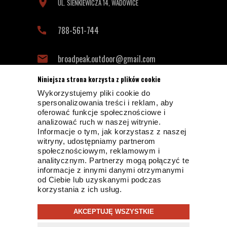
UL. SIENKIEWICZA 14, WADOWICE
788-561-744
broadpeak.outdoor@gmail.com
Niniejsza strona korzysta z plików cookie
Wykorzystujemy pliki cookie do
INFORMACJE KONTAKTOWE
spersonalizowania treści i reklam, aby
oferować funkcje społecznościowe i
analizować ruch w naszej witrynie.
Informacje o tym, jak korzystasz z naszej
witryny, udostępniamy partnerom
społecznościowym, reklamowym i
analitycznym. Partnerzy mogą połączyć te
informacje z innymi danymi otrzymanymi
od Ciebie lub uzyskanymi podczas
© 2019 BROADPEAK OUTDOOR
korzystania z ich usług.
PROJEKT I OPROGRAMOWANIE SKLEPU:
EBEXO
AKCEPTUJĘ WSZYSTKIE
Strona korzysta z plików cookies w celu realizacji usług i