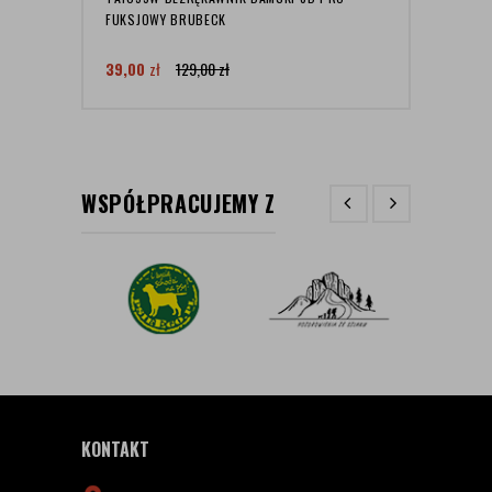
FUKSJOWY BRUBECK
LE135
39,00
zł
129,00
zł
515,
WSPÓŁPRACUJEMY Z
KONTAKT