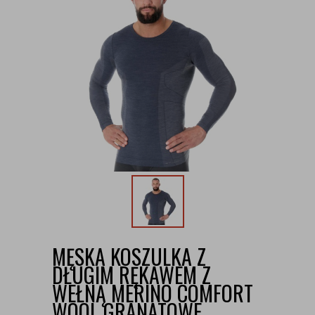
MĘSKA KOSZULKA Z
DŁUGIM RĘKAWEM Z
WEŁNĄ MERINO COMFORT
WOOL GRANATOWE