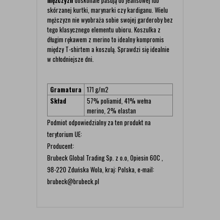
mężczyzn
doskonale pasują do jeansowej lub
skórzanej kurtki, marynarki czy kardiganu. Wielu
mężczyzn nie wyobraża sobie swojej garderoby bez
tego klasycznego elementu ubioru. Koszulka z
długim rękawem z merino to idealny kompromis
między T-shirtem a koszulą. Sprawdzi się idealnie
w chłodniejsze dni.
Gramatura
171 g/m2
Skład
57% poliamid, 41% wełna
merino, 2% elastan
Podmiot odpowiedzialny za ten produkt na
terytorium UE:
Producent:
Brubeck Global Trading Sp. z o.o, Opiesin 60C ,
98-220 Zduńska Wola, kraj: Polska, e-mail:
brubeck@brubeck.pl