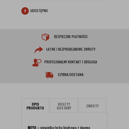
UDOSTĘPNIJ
BEZPIECZNE PŁATNOŚCI
ŁATWE I BEZPROBLEMOWE ZWROTY
PROFESJONALNY KONTAKT I OBSŁUGA
SZYBKA DOSTAWA
OPIS
KOSZTY
ZWROTY
PRODUKTU
DOSTAWY
MEYO –
niewielka torba biodrowa z dwoma