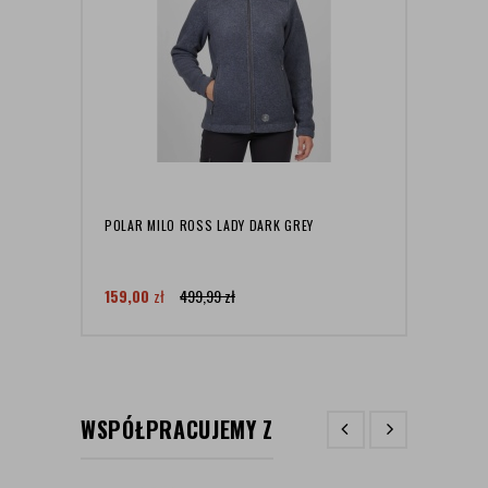
POLAR MILO ROSS LADY DARK GREY
BAND
NECK
159,00
zł
499,99
zł
149,
WSPÓŁPRACUJEMY Z