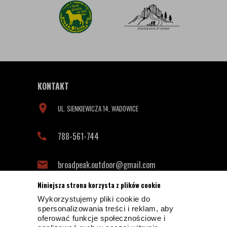
KONTAKT
UL. SIENKIEWICZA 14, WADOWICE
788-561-744
broadpeak.outdoor@gmail.com
Niniejsza strona korzysta z plików cookie
Wykorzystujemy pliki cookie do
INFORMACJE KONTAKTOWE
spersonalizowania treści i reklam, aby
oferować funkcje społecznościowe i