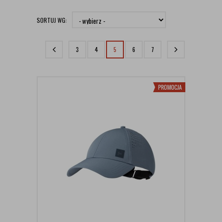
SORTUJ WG:
3
4
5
6
7