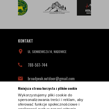
KONTAKT
UL. SIENKIEWICZA 14, WADOWICE
788-561-744
broadpeak.outdoor@gmail.com
Niniejsza strona korzysta z plików cookie
Wykorzystujemy pliki cookie do
INFORMACJE KONTAKTOWE
spersonalizowania treści i reklam, aby
oferować funkcje społecznościowe i
analizować ruch w naszej witrynie.