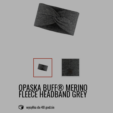
OPASKA BUFF® MERINO
FLEECE HEADBAND GREY
wysyłka
do 48 godzin