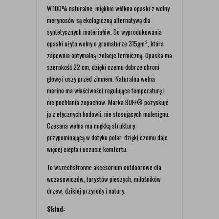
W 100% naturalne, miękkie włókna opaski z wełny
merynosów są ekologiczną alternatywą dla
syntetycznych materiałów. Do wyprodukowania
opaski użyto wełny o gramaturze 315gm², która
zapewnia optymalną izolacje termiczną. Opaska ma
szerokość 22 cm, dzięki czemu dobrze chroni
głowę i uszy przed zimnem. Naturalna wełna
merino ma właściwości regulujące temperaturę i
nie pochłania zapachów. Marka BUFF® pozyskuje
ją z etycznych hodowli, nie stosujących mulesignu.
Czesana wełna ma miękką strukturę
przypominającą w dotyku polar, dzięki czemu daje
więcej ciepła i uczucie komfortu.
To wszechstronne akcesorium outdoorowe dla
wczasowiczów, turystów pieszych, miłośników
drzew, dzikiej przyrody i natury.
Skład: