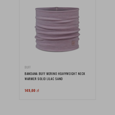
BUFF
BUFF
BANDANA BUFF MERINO HEAVYWEIGHT NECK
CZAP
WARMER SOLID LILAC SAND
HAT N
149,00
zł
99,9