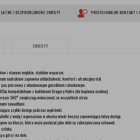
ŁATWE I BEZPROBLEMOWE ZWROTY
PROFESJONALNY KONTAKT I
ZWROTY
ów i stanowi miękkie, stabilne wsparcie.
nym nadrukiem zapewnia oddychalność, komfort i atrakcyjny styl.
az pas piersiowy z wbudowanym gwizdkiem ratunkowym.
lip kompatybilnym z bukłakami Gregory Hydro (do kupienia osobno).
akresie 360° zwiększają widoczność ze wszystkich stron.
anymi suwadłami.
niająca szybki dostęp podczas wędrówki.
utelki z wodą i wyposażone w ukośny otwór boczny zapewniający łatwy dostęp.
pem na klucze, która może posłużyć jako dobrze zabezpieczony schowek.
 szlaku.
 u góry i na dole.