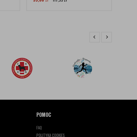
POMOC
FAQ
POLITYKA COOKIES