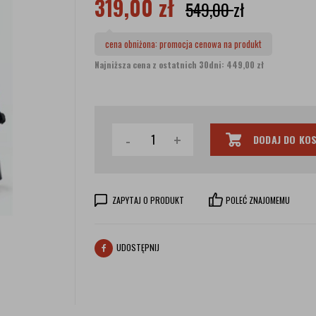
319,00
zł
549,00
zł
cena obniżona:
promocja cenowa na produkt
Najniższa cena z ostatnich 30dni: 449,00 zł
-
+
DODAJ DO KO
ZAPYTAJ O PRODUKT
POLEĆ ZNAJOMEMU
UDOSTĘPNIJ