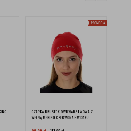
KING
CZAPKA BRUBECK DWUWARSTWOWA Z
CZAPKA
WEŁNĄ MERINO CZERWONA HM1018U
NORVA
99,00
zł
117,99
zł
199,0