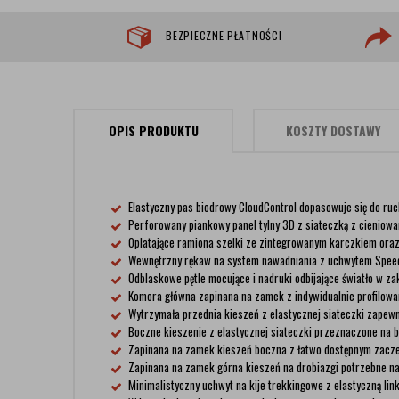
BEZPIECZNE PŁATNOŚCI
OPIS PRODUKTU
KOSZTY DOSTAWY
Elastyczny pas biodrowy CloudControl dopasowuje się do ruch
Perforowany piankowy panel tylny 3D z siateczką z cieniowa
Oplatające ramiona szelki ze zintegrowanym karczkiem or
Wewnętrzny rękaw na system nawadniania z uchwytem SpeedC
Odblaskowe pętle mocujące i nadruki odbijające światło w z
Komora główna zapinana na zamek z indywidualnie profilow
Wytrzymała przednia kieszeń z elastycznej siateczki zapew
Boczne kieszenie z elastycznej siateczki przeznaczone na b
Zapinana na zamek kieszeń boczna z łatwo dostępnym zacze
Zapinana na zamek górna kieszeń na drobiazgi potrzebne na
Minimalistyczny uchwyt na kije trekkingowe z elastyczną linką