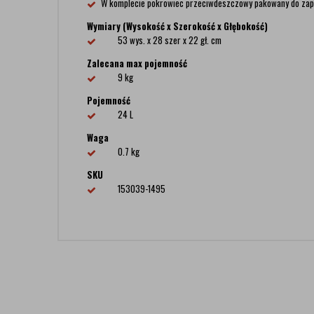
W komplecie pokrowiec przeciwdeszczowy pakowany do zapin
Wymiary (Wysokość x Szerokość x Głębokość)
53 wys. x 28 szer x 22 gł. cm
Zalecana max pojemność
9 kg
Pojemność
24 L
Waga
0.7 kg
SKU
153039-1495