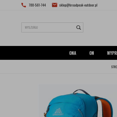
788-561-744
sklep@broadpeak-outdoor.pl
ONA
ON
WYPR
STR