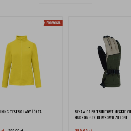
IKING TESERO LADY ŻÓŁTA
RĘKAWICE FREERIDE'OWE MĘSKIE VI
HUDSON GTX OLIWKOWO ZIELONE
0
zł
299,00
zł
259,00
zł