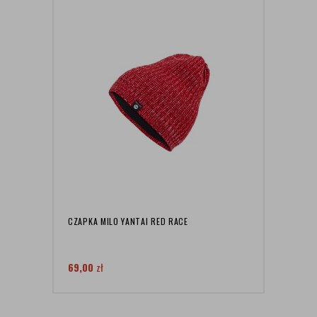
CZAPKA MILO YANTAI RED RACE
DAMS
HEAVY
69,00
zł
109,