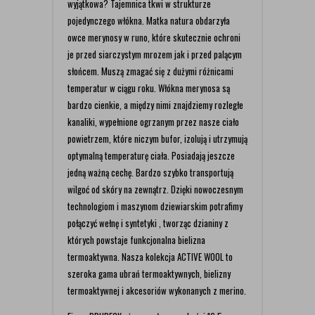
wyjątkowa? Tajemnica tkwi w strukturze
pojedynczego włókna. Matka natura obdarzyła
owce merynosy w runo, które skutecznie ochroni
je przed siarczystym mrozem jak i przed palącym
słońcem. Muszą zmagać się z dużymi różnicami
temperatur w ciągu roku. Włókna merynosa są
bardzo cienkie, a między nimi znajdziemy rozległe
kanaliki, wypełnione ogrzanym przez nasze ciało
powietrzem, które niczym bufor, izolują i utrzymują
optymalną temperaturę ciała. Posiadają jeszcze
jedną ważną cechę. Bardzo szybko transportują
wilgoć od skóry na zewnątrz. Dzięki nowoczesnym
technologiom i maszynom dziewiarskim potrafimy
połączyć wełnę i syntetyki , tworząc dzianiny z
których powstaje funkcjonalna bielizna
termoaktywna. Nasza kolekcja ACTIVE WOOL to
szeroka gama ubrań termoaktywnych, bielizny
termoaktywnej i akcesoriów wykonanych z merino.