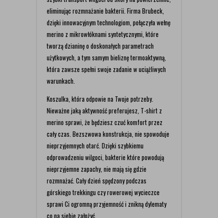
eliminując rozmnażanie bakterii. Firma Brubeck,
dzięki innowacyjnym technologiom, połączyła wełnę
merino z mikrowłóknami syntetycznymi, które
tworzą dzianinę o doskonałych parametrach
użytkowych, a tym samym bieliznę termoaktywną,
która zawsze spełni swoje zadanie w uciążliwych
warunkach.
Koszulka, która odpowie na Twoje potrzeby.
Nieważne jaką aktywność preferujesz, T-shirt z
merino sprawi, że będziesz czuć komfort przez
cały czas. Bezszwowa konstrukcja, nie spowoduje
nieprzyjemnych otarć. Dzięki szybkiemu
odprowadzeniu wilgoci, bakterie które powodują
nieprzyjemne zapachy, nie mają się gdzie
rozmnażać. Cały dzień spędzony podczas
górskiego trekkingu czy rowerowej wycieczce
sprawi Ci ogromną przyjemność i znikną dylematy
co na siebie założyć.