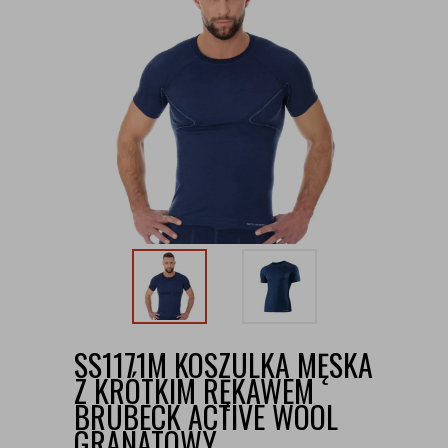
SS1171M KOSZULKA MĘSKA
Z KRÓTKIM RĘKAWEM
BRUBECK ACTIVE WOOL
GRANATOWY