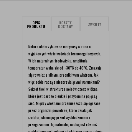
OPIS
KOSZTY
ZWROTY
PRODUKTU
DOSTAWY
Natura obdarzyła owce merynosy w runo o
wyjątkowych właściwościach termoregulacyjnych.
W ich naturalnym środowisku, amplituda
temperatur waha się od -30°C do 40°C. Zmagają
się również z silnym, przenikliwym wiatrem. Jak
więc sobie radzą z niesprzyjającymi warunkami?
Sekret tkwi w strukturze pojedynczego włókna,
które jest bardzo cienkie i przypomina pajęczą
sieć. Między włóknami przemieszcza się ogrzane
przez organizm powietrze, które działa jak
izolator, chroniący przed wychłodzeniem i
przegrzaniem. Jej naturalną cechą jest również
szybki transport wilgoci od skóry na powierzchnie,