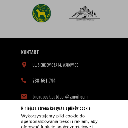
KONTAKT
UL. SIENKIEWICZA 14, WADOWICE
788-561-744
broadpeak.outdoor@gmail.com
Niniejsza strona korzysta z plików cookie
Wykorzystujemy pliki cookie do
INFORMACJE KONTAKTOWE
spersonalizowania treści i reklam, aby
oferować funkcje społecznościowe i