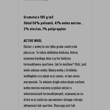
Gramatura
185 g/m2
Skład
56% poliamid, 41% wełna merino ,
2% elastan, 1% polipropylen
ACTIVE WOOL
Odzież z wełny to nie tylko grube swetry lub
płaszcze. To także delikatna bielizna, której
używamy każdego dnia czy też bielizna
termoaktywna sportowa. Jak to możliwe? Otóż, jest
wiele odmian wełny. Mamy wełnę z królików,
wielbłądów czy alpak oraz owiec, w tym owiec
merynosów. To właśnie dzięki naturalnym cechom
wełny merino możemy uzyskać odzież o
właściwościach termoaktywnych, używanej na co
dzień oraz podczas uprawiania różnego rodzaju
aktywności lub sportów. Dlaczego jest tak