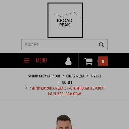
MENU
0
STRONA GŁÓWNA
ON
ODZIEŻ MĘSKA
T-SHIRT
OUTLET
SS1171M KOSZULKA MĘSKA Z KRÓTKIM RĘKAWEM BRUBECK
ACTIVE WOOL GRANATOWY