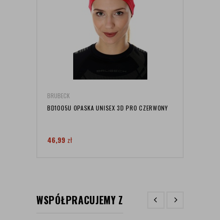
BRUBECK
BRUB
BD1005U OPASKA UNISEX 3D PRO CZERWONY
SKAR
BRUB
46,99
zł
30,0
WSPÓŁPRACUJEMY Z