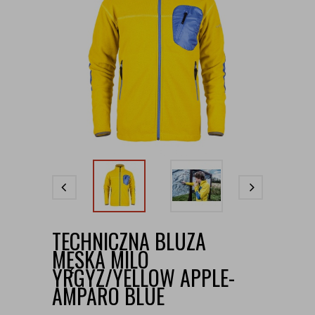
TECHNICZNA BLUZA
MĘSKA MILO
YRGYZ/YELLOW APPLE-
AMPARO BLUE