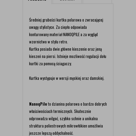
Średniej grubości kurtka polarowa o zwracającej
uwagę stylistyce. Za ciepło odpowiada
konturowany materiał NANOQPILE a za wygląd
wzornictwo w stylu retro.
Kurtka posiada dwie główne kieszenie oraz jeną
kieszeń na piersi. Istnieje mozliwość regulacji dołu
kurtki za pomocą ściagaczy.
Kurtka występuje w wersji męskiej oraz damskiej.
NanoqPile
to dzianina polarowa o bardzo dobrych
właściwościach termicznych. Skutecznie
odprowadza wilgoć, szybko schnie a unikalna
struktura poliestrowych mikrowłókien umożliwia
jeszcze lepszą oddychalność.