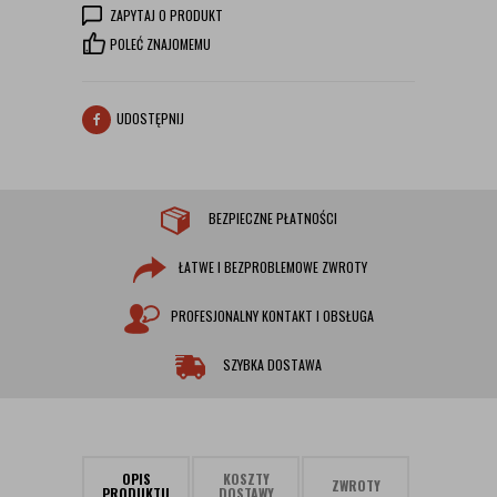
ZAPYTAJ O PRODUKT
POLEĆ ZNAJOMEMU
UDOSTĘPNIJ
BEZPIECZNE PŁATNOŚCI
ŁATWE I BEZPROBLEMOWE ZWROTY
PROFESJONALNY KONTAKT I OBSŁUGA
SZYBKA DOSTAWA
OPIS
KOSZTY
ZWROTY
PRODUKTU
DOSTAWY