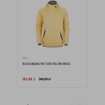
MILO
MILO
BLUZA MĘSKA PATTAYA YELLOW MOSS
SPOD
162,00
zł
340,00
zł
59,0