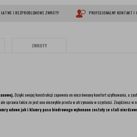
ŁATWE I BEZPROBLEMOWE ZWROTY
PROFESJONALNY KONTAKT I
ZWROTY
ianowej.
Dzięki swojej konstrukcji zapewnia on niezrównany komfort użytkowania, a zas
 ale sprawia także że jest ona niezwykle prosta w utrzymaniu w czystości. Znajdziesz w ni
amry udowe jak i klamry pasa biodrowego wykonane zostały ze stali nierdzew