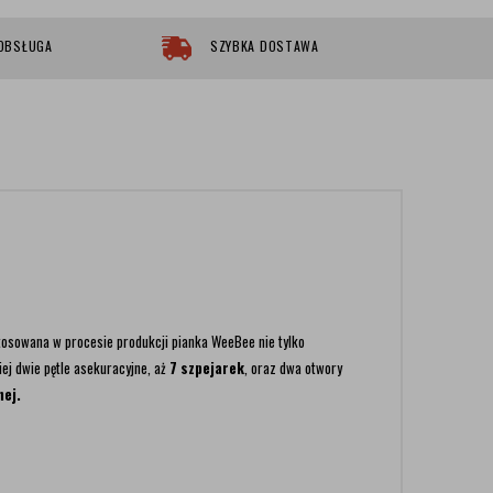
 OBSŁUGA
SZYBKA DOSTAWA
tosowana w procesie produkcji pianka WeeBee nie tylko
ej dwie pętle asekuracyjne, aż
7 szpejarek
, oraz dwa otwory
nej.