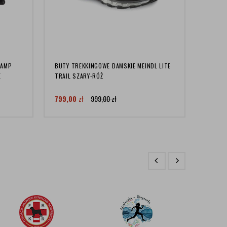
CAMP
BUTY TREKKINGOWE DAMSKIE MEINDL LITE
KOMIN 
E
TRAIL SZARY-RÓŻ
TURKU
799,00
zł
999,00
zł
49,9