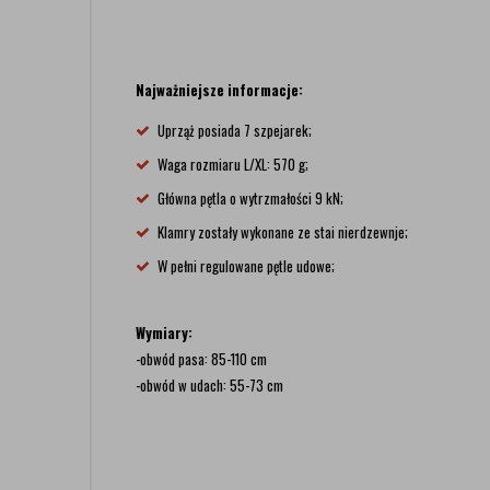
Najważniejsze informacje:
Uprząż posiada 7 szpejarek;
Waga rozmiaru L/XL: 570 g;
Główna pętla o wytrzmałości 9 kN;
Klamry zostały wykonane ze stai nierdzewnje;
W pełni regulowane pętle udowe;
Wymiary:
-obwód pasa: 85-110 cm
-obwód w udach: 55-73 cm