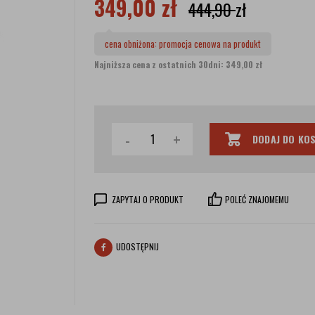
349,00
zł
444,90
zł
cena obniżona:
promocja cenowa na produkt
Najniższa cena z ostatnich 30dni: 349,00 zł
-
+
DODAJ DO KO
ZAPYTAJ O PRODUKT
POLEĆ ZNAJOMEMU
UDOSTĘPNIJ