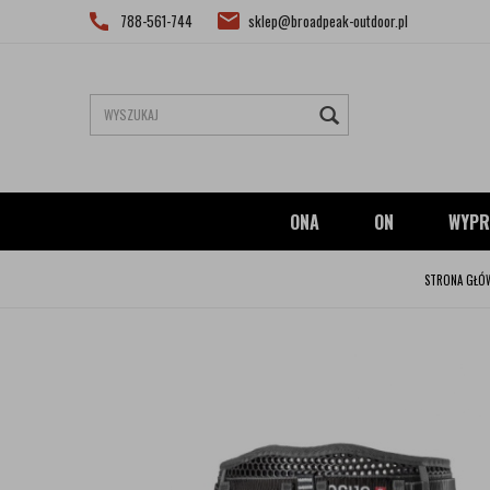
788-561-744
sklep@broadpeak-outdoor.pl
ONA
ON
WYPR
STRONA GŁÓ