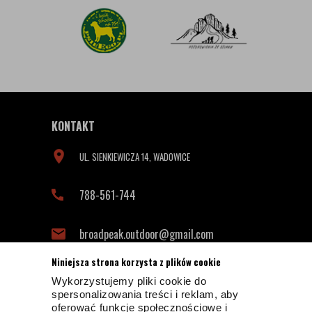
KONTAKT
UL. SIENKIEWICZA 14, WADOWICE
788-561-744
broadpeak.outdoor@gmail.com
Niniejsza strona korzysta z plików cookie
Wykorzystujemy pliki cookie do
INFORMACJE KONTAKTOWE
spersonalizowania treści i reklam, aby
oferować funkcje społecznościowe i