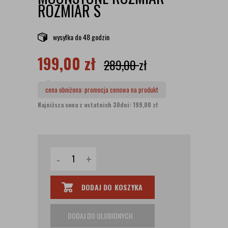
ROZMIAR S
wysyłka
do 48 godzin
199,00
zł
289,00
zł
cena obniżona:
promocja cenowa na produkt
Najniższa cena z ostatnich 30dni: 199,00 zł
-
+
DODAJ DO KOSZYKA
DODAJ DO ULUBIONYCH