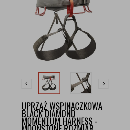
UPRZĄŻ WSPINACZKOWA
BLACK DIAMOND
MOMENTUM HARNESS -
MOONSTONE ROZMIAR