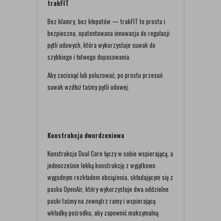
trakFIT
Bez klamry, bez kłopotów — trakFIT to prosta i
bezpieczna, opatentowana innowacja do regulacji
pętli udowych, która wykorzystuje suwak do
szybkiego i łatwego dopasowania.
Aby zacisnąć lub poluzować, po prostu przesuń
suwak wzdłuż taśmy pętli udowej.
Konstrukcja dwurdzeniowa
Konstrukcja Dual Core łączy w sobie wspierającą, a
jednocześnie lekką konstrukcję z wyjątkowo
wygodnym rozkładem obciążenia, składającym się z
paska OpenAir, który wykorzystuje dwa oddzielne
paski taśmy na zewnątrz ramy i wspierającą
wkładkę pośrodku, aby zapewnić maksymalną