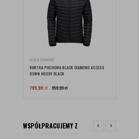
BLACK DIAMOND
BLACK
KURTKA PUCHOWA BLACK DIAMOND ACCESS
KASK
DOWN HOODY BLACK
CAPIT
799,99
zł
959,99
zł
199,
WSPÓŁPRACUJEMY Z