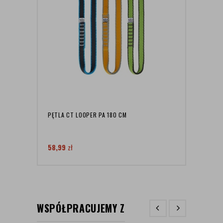
PĘTLA CT LOOPER PA 180 CM
LIOFI
NAPO
ARON
58,99
zł
25,0
WSPÓŁPRACUJEMY Z