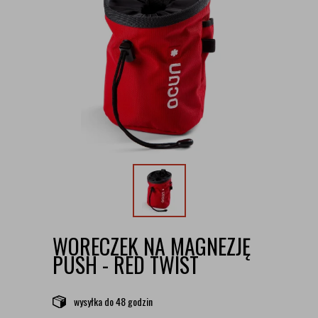
WORECZEK NA MAGNEZJĘ
PUSH - RED TWIST
wysyłka
do 48 godzin