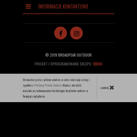
INFORMACJE KONTAKTOWE
© 2019 BROADPEAK OUTDOOR
PROJEKT I OPROGRAMOWANIE SKLEPU:
EBEXO
Strona korzysta z plików cookies w celu realizacji usług i
zgodnie z
Polityką Plików Cookies
Możesz określić
zamknij
warunki przechowywania lub dostępu do plików cookies w
Twojej przeglądarce.