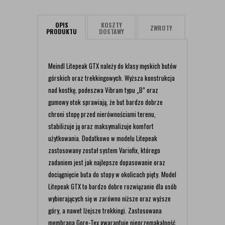
OPIS
KOSZTY
ZWROTY
PRODUKTU
DOSTAWY
Meindl Litepeak GTX należy do klasy męskich butów
górskich oraz trekkingowych. Wyższa konstrukcja
nad kostkę, podeszwa Vibram typu „B” oraz
gumowy otok sprawiają, że but bardzo dobrze
chroni stopę przed nierównościami terenu,
stabilizuje ją oraz maksymalizuje komfort
użytkowania. Dodatkowo w modelu Litepeak
zastosowany został system Variofix, którego
zadaniem jest jak najlepsze dopasowanie oraz
dociągnięcie buta do stopy w okolicach pięty. Model
Litepeak GTX to bardzo dobre rozwiązanie dla osób
wybierających się w zarówno niższe oraz wyższe
góry, a nawet lżejsze trekkingi. Zastosowana
membrana Gore-Tex gwarantuje nieprzemakalność