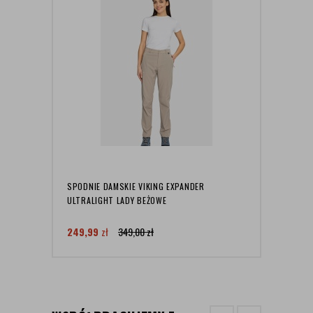
SPODNIE DAMSKIE VIKING EXPANDER
BUTY 
ULTRALIGHT LADY BEŻOWE
BLUE
249,99
zł
349,00
zł
799,