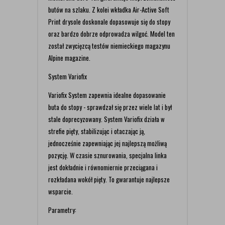
butów na szlaku. Z kolei wkładka Air-Active Soft
Print drysole doskonale dopasowuje się do stopy
oraz bardzo dobrze odprowadza wilgoć. Model ten
został zwycięzcą testów niemieckiego magazynu
Alpine magazine.
System Variofix
Variofix System zapewnia idealne dopasowanie
buta do stopy - sprawdzał się przez wiele lat i był
stale doprecyzowany. System Variofix działa w
strefie pięty, stabilizując i otaczając ją,
jednocześnie zapewniając jej najlepszą możliwą
pozycję. W czasie sznurowania, specjalna linka
jest dokładnie i równomiernie przeciągana i
rozkładana wokół pięty. To gwarantuje najlepsze
wsparcie.
Parametry: