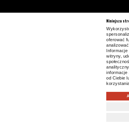
Niniejsza str
Wykorzystu
spersonaliz
oferować f
analizować 
Informacje 
witryny, u
społeczno
analityczn
informacje
od Ciebie 
korzystania
A