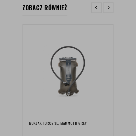
ZOBACZ RÓWNIEŻ
BUKŁAK FORCE 3L, MAMMOTH GREY
MATA
REGUL