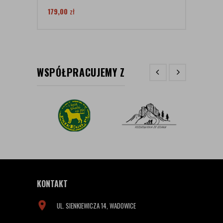
179,00
zł
499
WSPÓŁPRACUJEMY Z
KONTAKT
UL. SIENKIEWICZA 14, WADOWICE