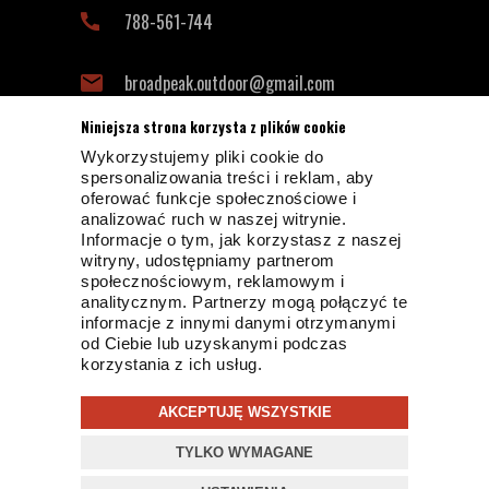
788-561-744
broadpeak.outdoor@gmail.com
Niniejsza strona korzysta z plików cookie
Wykorzystujemy pliki cookie do
INFORMACJE KONTAKTOWE
spersonalizowania treści i reklam, aby
oferować funkcje społecznościowe i
analizować ruch w naszej witrynie.
Informacje o tym, jak korzystasz z naszej
witryny, udostępniamy partnerom
społecznościowym, reklamowym i
analitycznym. Partnerzy mogą połączyć te
informacje z innymi danymi otrzymanymi
od Ciebie lub uzyskanymi podczas
© 2019 BROADPEAK OUTDOOR
korzystania z ich usług.
PROJEKT I OPROGRAMOWANIE SKLEPU:
EBEXO
AKCEPTUJĘ WSZYSTKIE
Strona korzysta z plików cookies w celu realizacji usług i
TYLKO WYMAGANE
zgodnie z
Polityką Plików Cookies
Możesz określić
zamknij
warunki przechowywania lub dostępu do plików cookies w