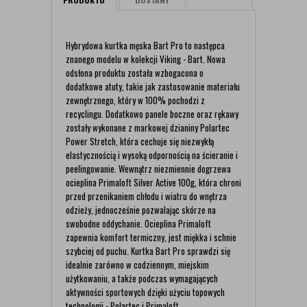
Hybrydowa kurtka męska Bart Pro to następca
znanego modelu w kolekcji Viking - Bart. Nowa
odsłona produktu została wzbogacona o
dodatkowe atuty, takie jak zastosowanie materiału
zewnętrznego, który w 100% pochodzi z
recyclingu. Dodatkowo panele boczne oraz rękawy
zostały wykonane z markowej dzianiny Polartec
Power Stretch, która cechuje się niezwykłą
elastycznością i wysoką odpornością na ścieranie i
peelingowanie. Wewnątrz niezmiennie dogrzewa
ocieplina Primaloft Silver Active 100g, która chroni
przed przenikaniem chłodu i wiatru do wnętrza
odzieży, jednocześnie pozwalając skórze na
swobodne oddychanie. Ocieplina Primaloft
zapewnia komfort termiczny, jest miękka i schnie
szybciej od puchu. Kurtka Bart Pro sprawdzi się
idealnie zarówno w codziennym, miejskim
użytkowaniu, a także podczas wymagających
aktywności sportowych dzięki użyciu topowych
technologii - Polartec i Primaloft.