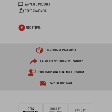
ZAPYTAJ O PRODUKT
POLEĆ ZNAJOMEMU
UDOSTĘPNIJ
BEZPIECZNE PŁATNOŚCI
ŁATWE I BEZPROBLEMOWE ZWROTY
PROFESJONALNY KONTAKT I OBSŁUGA
SZYBKA DOSTAWA
OPIS
KOSZTY
ZWROTY
PRODUKTU
DOSTAWY